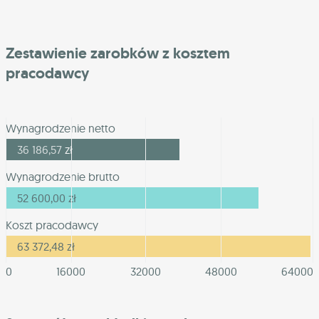
Zestawienie zarobków z kosztem
pracodawcy
Wynagrodzenie netto
36 186,57
zł
Wynagrodzenie brutto
52 600,00
zł
Koszt pracodawcy
63 372,48
zł
0
16000
32000
48000
64000