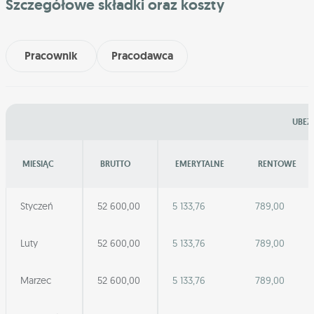
Szczegółowe składki oraz koszty
Pracownik
Pracodawca
UBEZ
MIESIĄC
BRUTTO
EMERYTALNE
RENTOWE
Styczeń
52 600,00
5 133,76
789,00
Luty
52 600,00
5 133,76
789,00
Marzec
52 600,00
5 133,76
789,00