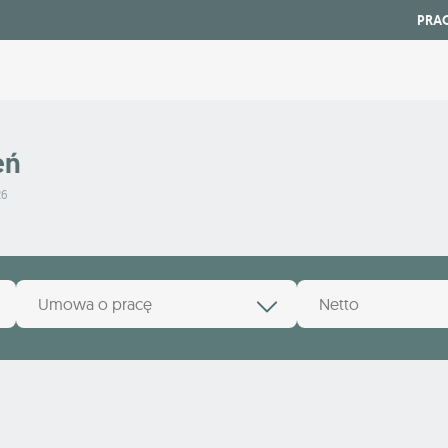
PRA
eń
26
Umowa o pracę
Netto