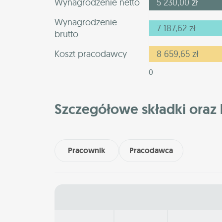
Wynagrodzenie netto
5 230,00
zł
Wynagrodzenie
7 187,62
zł
brutto
Koszt pracodawcy
8 659,65
zł
0
Szczegółowe składki oraz 
Pracownik
Pracodawca