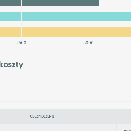
2500
5000
koszty
UBEZPIECZENIE