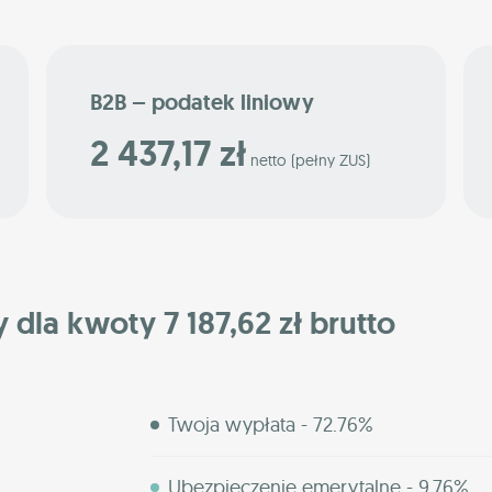
B2B – podatek liniowy
2 437,17 zł
netto (pełny ZUS)
 dla kwoty 7 187,62 zł brutto
Twoja wypłata - 72.76%
Ubezpieczenie emerytalne - 9.76%