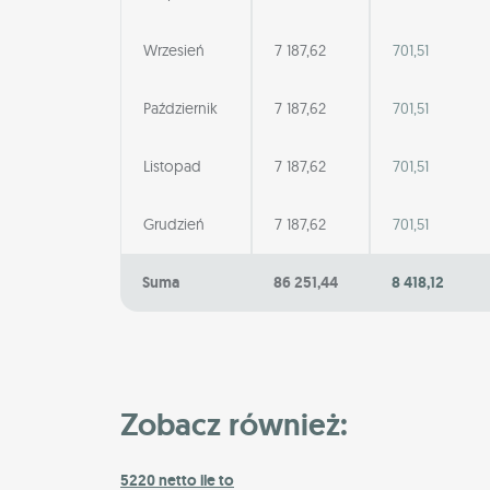
Wrzesień
7 187,62
701,51
Październik
7 187,62
701,51
Listopad
7 187,62
701,51
Grudzień
7 187,62
701,51
Suma
86 251,44
8 418,12
Zobacz również:
5220 netto ile to