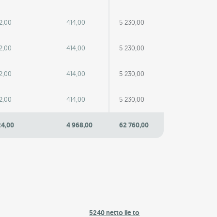
2,00
414,00
5 230,00
2,00
414,00
5 230,00
2,00
414,00
5 230,00
2,00
414,00
5 230,00
24,00
4 968,00
62 760,00
5240 netto ile to