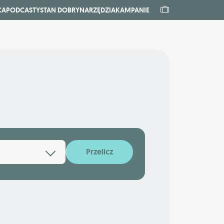
CA
PODCASTY
STAN DOBRY
NARZĘDZIA
KAMPANIE
Przelicz