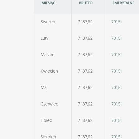
MIESIĄC
BRUTTO
EMERYTALNE
Styczeń
7 187,62
701,51
Luty
7 187,62
701,51
Marzec
7 187,62
701,51
Kwiecień
7 187,62
701,51
Maj
7 187,62
701,51
Czerwiec
7 187,62
701,51
Lipiec
7 187,62
701,51
Sierpień
7 187,62
701,51