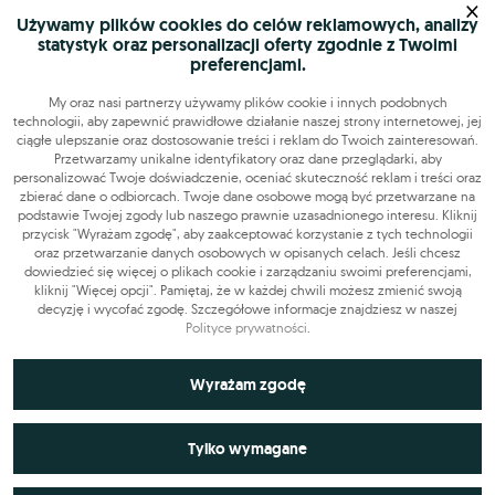
×
Używamy plików cookies do celów reklamowych, analizy
statystyk oraz personalizacji oferty zgodnie z Twoimi
preferencjami.
Mapa serwisu
My oraz nasi partnerzy używamy plików cookie i innych podobnych
technologii, aby zapewnić prawidłowe działanie naszej strony internetowej, jej
ciągłe ulepszanie oraz dostosowanie treści i reklam do Twoich zainteresowań.
Szukasz pracy?
Przetwarzamy unikalne identyfikatory oraz dane przeglądarki, aby
personalizować Twoje doświadczenie, oceniać skuteczność reklam i treści oraz
zbierać dane o odbiorcach. Twoje dane osobowe mogą być przetwarzane na
podstawie Twojej zgody lub naszego prawnie uzasadnionego interesu. Kliknij
Znajdź nas
przycisk "Wyrażam zgodę", aby zaakceptować korzystanie z tych technologii
oraz przetwarzanie danych osobowych w opisanych celach. Jeśli chcesz
dowiedzieć się więcej o plikach cookie i zarządzaniu swoimi preferencjami,
Narzędzia
kliknij "Więcej opcji". Pamiętaj, że w każdej chwili możesz zmienić swoją
decyzję i wycofać zgodę. Szczegółowe informacje znajdziesz w naszej
Polityce prywatności
.
OLX-praca © 2026. Wszelkie prawa zastrzeżone.
OLX Praca
Budowa i remonty
Produkcja
Administracja
Sprzedaż
Niezbędne do funkcjonowania strony
Wyrażam zgodę
Praca dodatkowa i sezonowa
Technicznie niezbędne pliki cookie odgrywają kluczową rolę w
Wykorzystywane do analiz statystycznych i
zapewnieniu prawidłowego działania strony internetowej. Obejmują
Tylko wymagane
pomiarów
one identyfikatory sesji, które pozwalają na rozpoznanie użytkownika
podczas przeglądania różnych podstron, co zapewnia ciągłość sesji i