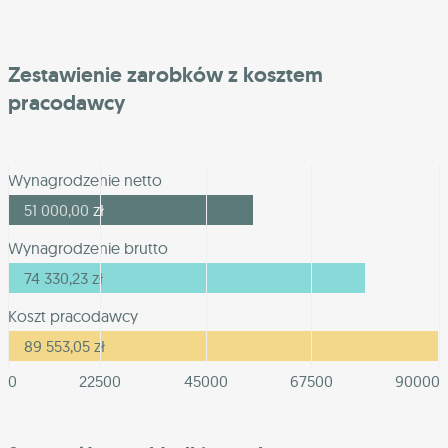
Zestawienie zarobków z kosztem
pracodawcy
Wynagrodzenie netto
51 000,00
zł
Wynagrodzenie brutto
74 330,23
zł
Koszt pracodawcy
89 553,05
zł
0
22500
45000
67500
90000