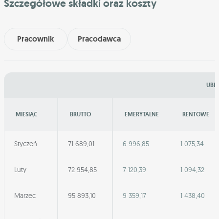
Szczegółowe składki oraz koszty
Pracownik
Pracodawca
UBEZ
MIESIĄC
BRUTTO
EMERYTALNE
RENTOWE
Styczeń
71 689,01
6 996,85
1 075,34
Luty
72 954,85
7 120,39
1 094,32
Marzec
95 893,10
9 359,17
1 438,40