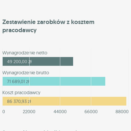
Zestawienie zarobków z kosztem
pracodawcy
Wynagrodzenie netto
49 200,00
zł
Wynagrodzenie brutto
71 689,01
zł
Koszt pracodawcy
86 370,93
zł
0
22000
44000
66000
88000