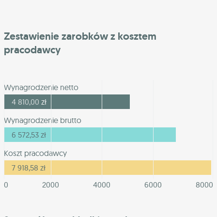
Zestawienie zarobków z kosztem
pracodawcy
Wynagrodzenie netto
4 810,00
zł
Wynagrodzenie brutto
6 572,53
zł
Koszt pracodawcy
7 918,58
zł
0
2000
4000
6000
8000