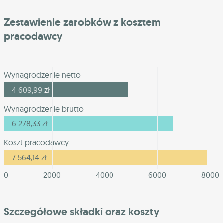
Zestawienie zarobków z kosztem
pracodawcy
Wynagrodzenie netto
4 609,99
zł
Wynagrodzenie brutto
6 278,33
zł
Koszt pracodawcy
7 564,14
zł
0
2000
4000
6000
8000
Szczegółowe składki oraz koszty