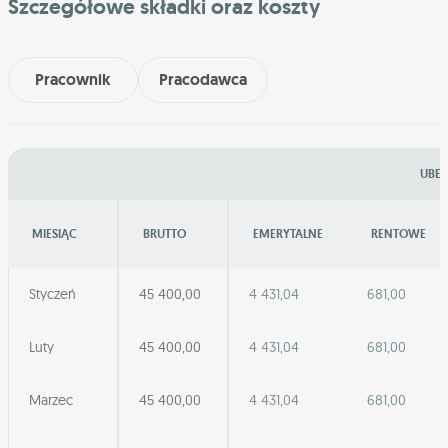
Szczegółowe składki oraz koszty
Pracownik
Pracodawca
UBEZ
MIESIĄC
BRUTTO
EMERYTALNE
RENTOWE
Styczeń
45 400,00
4 431,04
681,00
Luty
45 400,00
4 431,04
681,00
Marzec
45 400,00
4 431,04
681,00