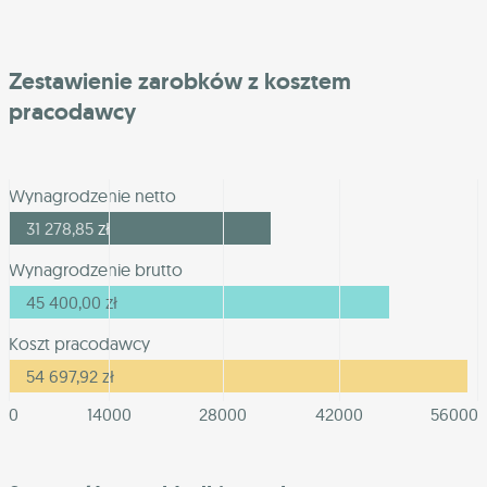
Zestawienie zarobków z kosztem
pracodawcy
Wynagrodzenie netto
31 278,85
zł
Wynagrodzenie brutto
45 400,00
zł
Koszt pracodawcy
54 697,92
zł
0
14000
28000
42000
56000