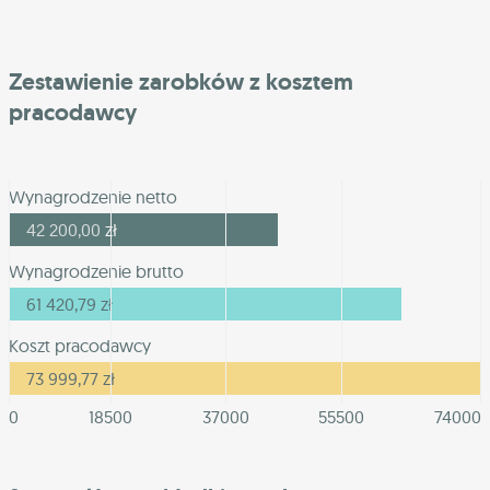
Zestawienie zarobków z kosztem
pracodawcy
Wynagrodzenie netto
42 200,00
zł
Wynagrodzenie brutto
61 420,79
zł
Koszt pracodawcy
73 999,77
zł
0
18500
37000
55500
74000