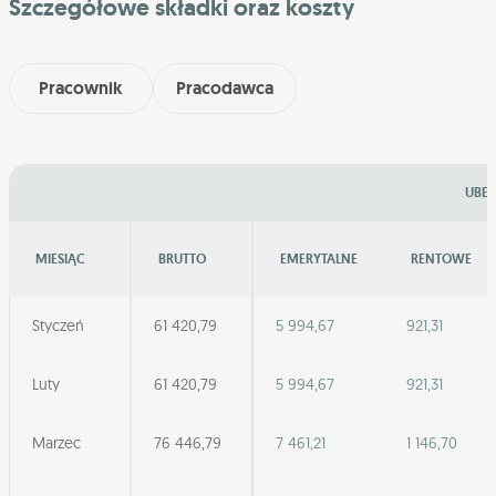
Szczegółowe składki oraz koszty
Pracownik
Pracodawca
UBEZ
MIESIĄC
BRUTTO
EMERYTALNE
RENTOWE
Styczeń
61 420,79
5 994,67
921,31
Luty
61 420,79
5 994,67
921,31
Marzec
76 446,79
7 461,21
1 146,70