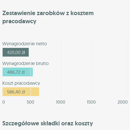
Zestawienie zarobków z kosztem
pracodawcy
Wynagrodzenie netto
420,00
zł
Wynagrodzenie brutto
486,72
zł
Koszt pracodawcy
586,40
zł
0
500
1000
1500
2000
Szczegółowe składki oraz koszty