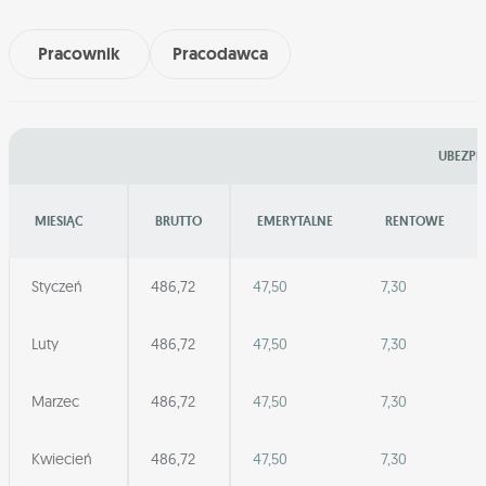
Pracownik
Pracodawca
UBEZPI
MIESIĄC
BRUTTO
EMERYTALNE
RENTOWE
Styczeń
486,72
47,50
7,30
Luty
486,72
47,50
7,30
Marzec
486,72
47,50
7,30
Kwiecień
486,72
47,50
7,30