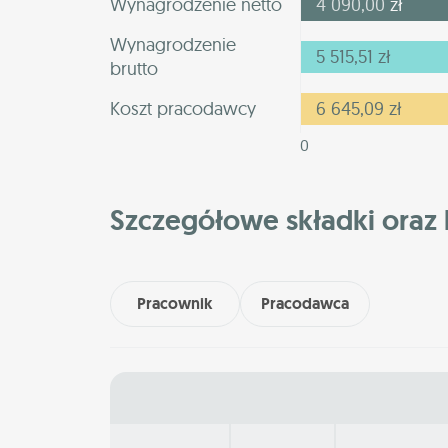
Wynagrodzenie netto
4 090,00
zł
Wynagrodzenie
5 515,51
zł
brutto
Koszt pracodawcy
6 645,09
zł
0
Szczegółowe składki oraz 
Pracownik
Pracodawca