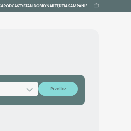
CA
PODCASTY
STAN DOBRY
NARZĘDZIA
KAMPANIE
Przelicz