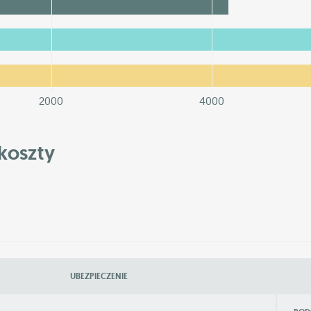
2000
4000
koszty
UBEZPIECZENIE