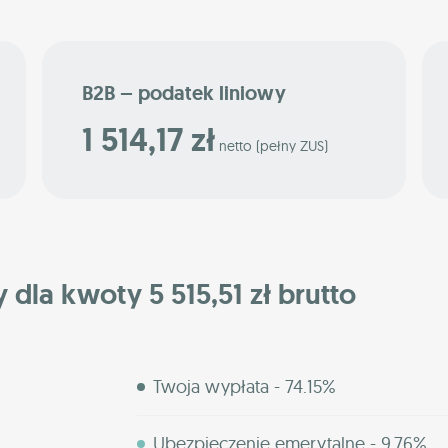
B2B – podatek liniowy
1 514,17 zł
netto (pełny ZUS)
 dla kwoty 5 515,51 zł brutto
Twoja wypłata - 74.15%
Ubezpieczenie emerytalne - 9.76%