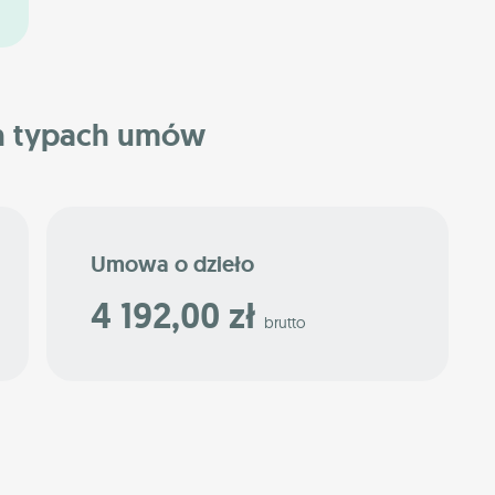
h typach umów
Umowa o dzieło
4 192,00 zł
brutto