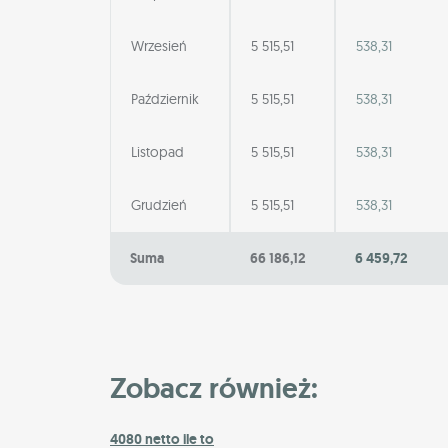
Wrzesień
5 515,51
538,31
Październik
5 515,51
538,31
Listopad
5 515,51
538,31
Grudzień
5 515,51
538,31
Suma
66 186,12
6 459,72
Zobacz również:
4080 netto ile to