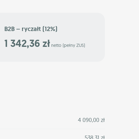
B2B – ryczałt (12%)
1 342,36 zł
netto (pełny ZUS)
4 090,00 zł
538,31 zł