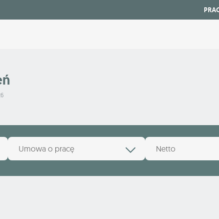
PRA
eń
26
Umowa o pracę
Netto