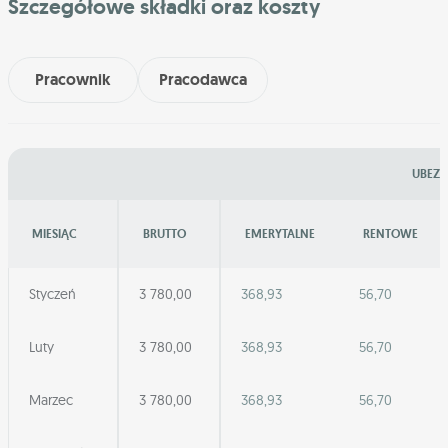
Szczegółowe składki oraz koszty
Pracownik
Pracodawca
UBEZP
MIESIĄC
BRUTTO
EMERYTALNE
RENTOWE
Styczeń
3 780,00
368,93
56,70
Luty
3 780,00
368,93
56,70
Marzec
3 780,00
368,93
56,70