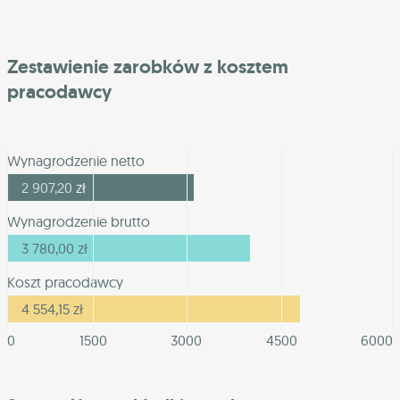
Zestawienie zarobków z kosztem
pracodawcy
Wynagrodzenie netto
2 907,20
zł
Wynagrodzenie brutto
3 780,00
zł
Koszt pracodawcy
4 554,15
zł
0
1500
3000
4500
6000