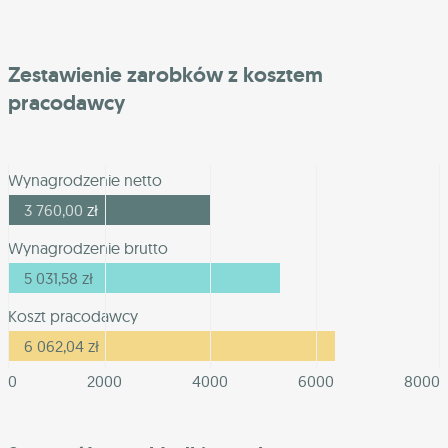
Zestawienie zarobków z kosztem
pracodawcy
Wynagrodzenie netto
3 760,00
zł
Wynagrodzenie brutto
5 031,58
zł
Koszt pracodawcy
6 062,04
zł
0
2000
4000
6000
8000