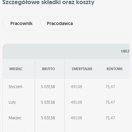
Szczegółowe składki oraz koszty
Pracownik
Pracodawca
UBEZP
MIESIĄC
BRUTTO
EMERYTALNE
RENTOWE
Styczeń
5 031,58
491,08
75,47
Luty
5 031,58
491,08
75,47
Marzec
5 031,58
491,08
75,47