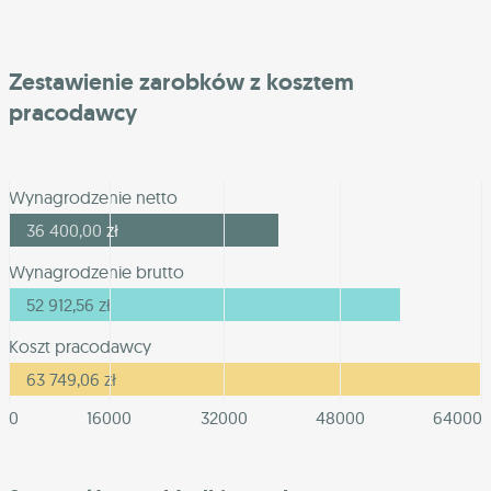
Zestawienie zarobków z kosztem
pracodawcy
Wynagrodzenie netto
36 400,00
zł
Wynagrodzenie brutto
52 912,56
zł
Koszt pracodawcy
63 749,06
zł
0
16000
32000
48000
64000