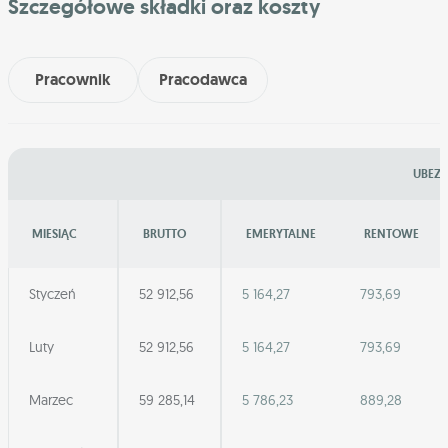
Szczegółowe składki oraz koszty
Pracownik
Pracodawca
UBEZP
MIESIĄC
BRUTTO
EMERYTALNE
RENTOWE
Styczeń
52 912,56
5 164,27
793,69
Luty
52 912,56
5 164,27
793,69
Marzec
59 285,14
5 786,23
889,28