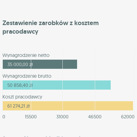
Zestawienie zarobków z kosztem
pracodawcy
Wynagrodzenie netto
35 000,00
zł
Wynagrodzenie brutto
50 858,40
zł
Koszt pracodawcy
61 274,21
zł
0
15500
31000
46500
62000