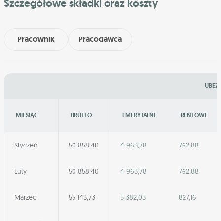
Szczegółowe składki oraz koszty
Pracownik
Pracodawca
UBEZP
MIESIĄC
BRUTTO
EMERYTALNE
RENTOWE
Styczeń
50 858,40
4 963,78
762,88
Luty
50 858,40
4 963,78
762,88
Marzec
55 143,73
5 382,03
827,16