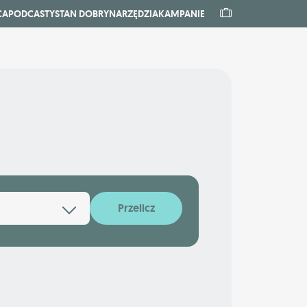
CA
PODCASTY
STAN DOBRY
NARZĘDZIA
KAMPANIE
Przelicz