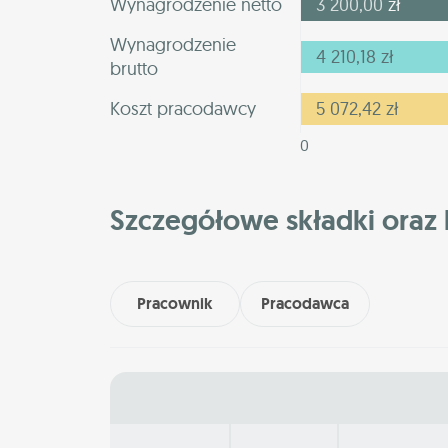
Wynagrodzenie netto
3 200,00
zł
Wynagrodzenie
4 210,18
zł
brutto
Koszt pracodawcy
5 072,42
zł
0
Szczegółowe składki oraz 
Pracownik
Pracodawca