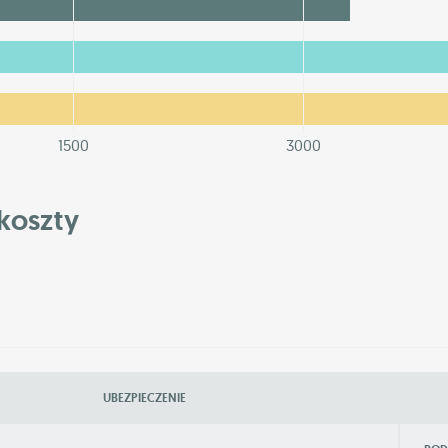
1500
3000
koszty
UBEZPIECZENIE