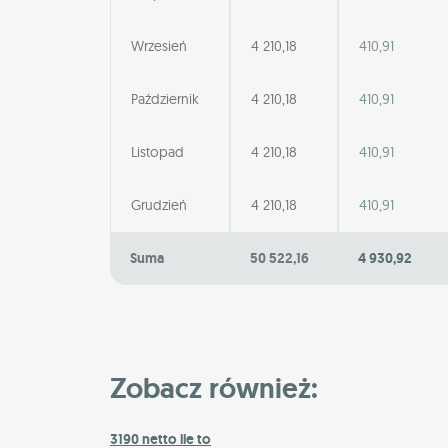
Wrzesień
4 210,18
410,91
Październik
4 210,18
410,91
Listopad
4 210,18
410,91
Grudzień
4 210,18
410,91
Suma
50 522,16
4 930,92
Zobacz również:
3190 netto ile to