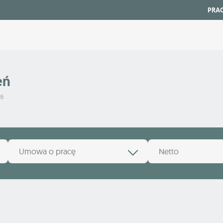
PRA
eń
26
Umowa o pracę
Netto