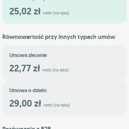
25,02 zł
netto [na rękę]
Równowartość przy innych typach umów
Umowa zlecenie
22,77 zł
netto [na rękę]
Umowa o dzieło
29,00 zł
netto [na rękę]
Porównanie z B2B