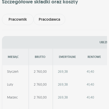
Szczegółowe składki oraz koszty
Pracownik
Pracodawca
UBEZPI
MIESIĄC
BRUTTO
EMERYTALNE
RENTOWE
Styczeń
2 760,00
269,38
41,40
Luty
2 760,00
269,38
41,40
Marzec
2 760,00
269,38
41,40