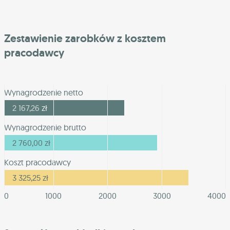
Zestawienie zarobków z kosztem
pracodawcy
Wynagrodzenie netto
2 167,26
zł
Wynagrodzenie brutto
2 760,00
zł
Koszt pracodawcy
3 325,25
zł
0
1000
2000
3000
4000