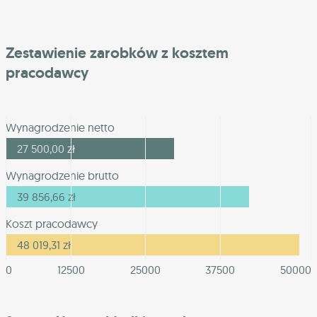
Zestawienie zarobków z kosztem
pracodawcy
Wynagrodzenie netto
27 500,00
zł
Wynagrodzenie brutto
39 856,66
zł
Koszt pracodawcy
48 019,31
zł
0
12500
25000
37500
50000