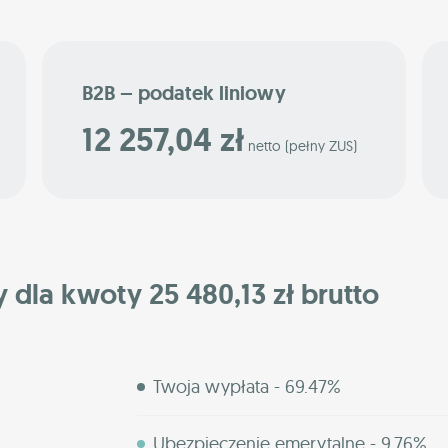
B2B – podatek liniowy
12 257,04 zł
netto (pełny ZUS)
y dla kwoty 25 480,13 zł brutto
Twoja wypłata - 69.47%
Ubezpieczenie emerytalne - 9.76%