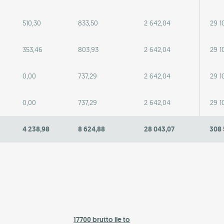
510,30
833,50
2 642,04
29 1
353,46
803,93
2 642,04
29 1
0,00
737,29
2 642,04
29 1
0,00
737,29
2 642,04
29 1
4 238,98
8 624,88
28 043,07
308 
17700 brutto ile to