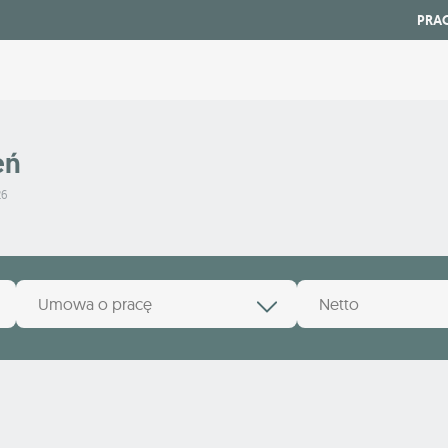
PRA
eń
26
Umowa o pracę
Netto