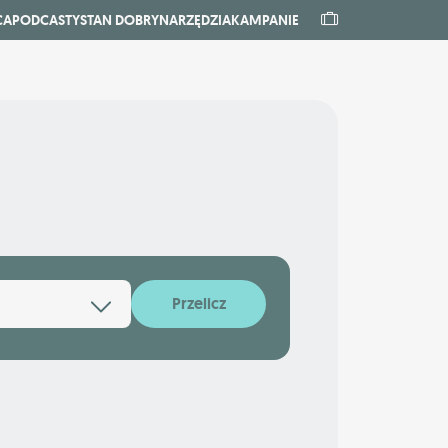
CA
PODCASTY
STAN DOBRY
NARZĘDZIA
KAMPANIE
Przelicz