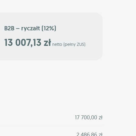
B2B – ryczałt (12%)
13 007,13 zł
netto (pełny ZUS)
17 700,00 zł
2 486,86 zł