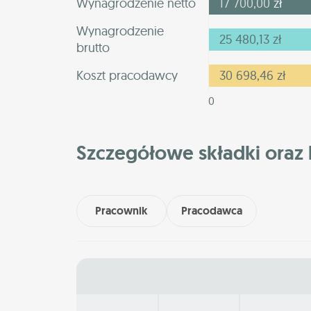
Wynagrodzenie netto
17 700,00
zł
Wynagrodzenie
25 480,13
zł
brutto
Koszt pracodawcy
30 698,46
zł
0
Szczegółowe składki oraz 
Pracownik
Pracodawca