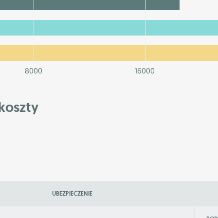
8000
16000
koszty
UBEZPIECZENIE