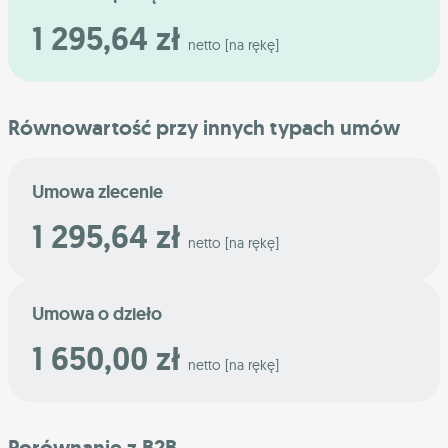
1 295,64 zł
netto [na rękę]
Równowartość przy innych typach umów
Umowa zlecenie
1 295,64 zł
netto [na rękę]
Umowa o dzieło
1 650,00 zł
netto [na rękę]
Porównanie z B2B