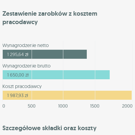
Zestawienie zarobków z kosztem
pracodawcy
Wynagrodzenie netto
1 295,64
zł
Wynagrodzenie brutto
1 650,00
zł
Koszt pracodawcy
1 987,93
zł
0
500
1000
1500
2000
Szczegółowe składki oraz koszty