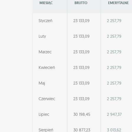
MIESIĄC
BRUTTO
EMERYTALNE
Styczeń
23 133,09
2 257,79
Luty
23 133,09
2 257,79
Marzec
23 133,09
2 257,79
Kwiecień
23 133,09
2 257,79
Maj
23 133,09
2 257,79
Czerwiec
23 133,09
2 257,79
Lipiec
30 198,45
2 947,37
Sierpień
30 877,23
3 013,62