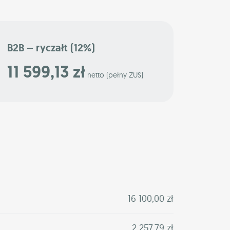
B2B – ryczałt (12%)
11 599,13 zł
netto (pełny ZUS)
16 100,00 zł
2 257,79 zł