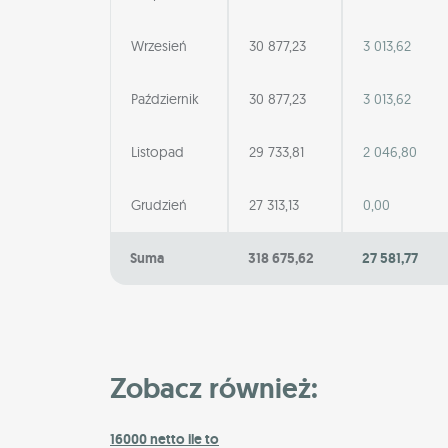
Wrzesień
30 877,23
3 013,62
Październik
30 877,23
3 013,62
Listopad
29 733,81
2 046,80
Grudzień
27 313,13
0,00
Suma
318 675,62
27 581,77
Zobacz również:
16000 netto ile to