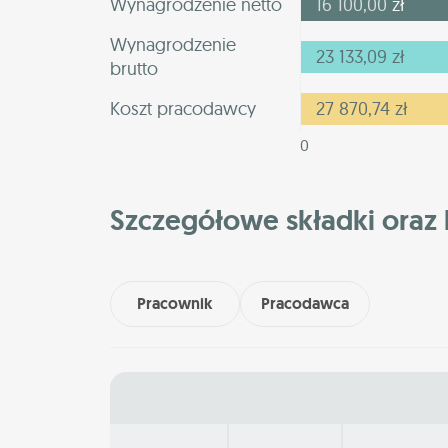
Wynagrodzenie netto
16 100,00
zł
Wynagrodzenie
23 133,09
zł
brutto
Koszt pracodawcy
27 870,74
zł
0
Szczegółowe składki oraz 
Pracownik
Pracodawca