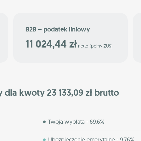
B2B – podatek liniowy
11 024,44 zł
netto (pełny ZUS)
y dla kwoty 23 133,09 zł brutto
Twoja wypłata - 69.6%
Ubezpieczenie emerytalne - 9.76%