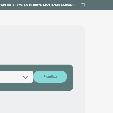
CA
PODCASTY
STAN DOBRY
NARZĘDZIA
KAMPANIE
Przelicz