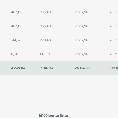
463,16
756,49
2 397,96
26 3
463,16
756,49
2 397,96
26 3
314,57
728,48
2 397,96
26 3
0,00
669,17
2 397,96
26 3
4 239,03
7 807,54
25 114,28
276 
16100 brutto ile to