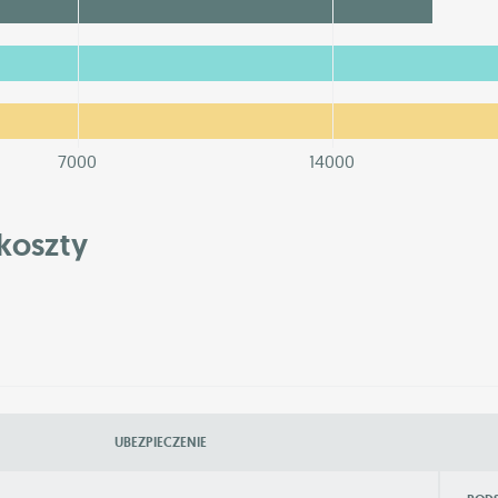
7000
14000
koszty
UBEZPIECZENIE