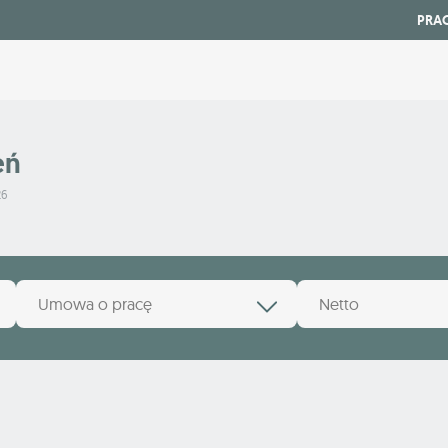
PRA
eń
26
Umowa o pracę
Netto