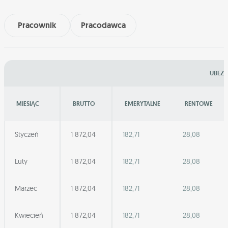
Pracownik
Pracodawca
UBEZP
MIESIĄC
BRUTTO
EMERYTALNE
RENTOWE
Styczeń
1 872,04
182,71
28,08
Luty
1 872,04
182,71
28,08
Marzec
1 872,04
182,71
28,08
Kwiecień
1 872,04
182,71
28,08