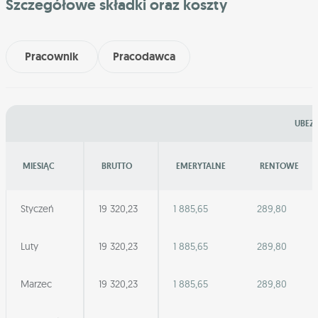
Szczegółowe składki oraz koszty
Pracownik
Pracodawca
UBEZP
MIESIĄC
BRUTTO
EMERYTALNE
RENTOWE
Styczeń
19 320,23
1 885,65
289,80
Luty
19 320,23
1 885,65
289,80
Marzec
19 320,23
1 885,65
289,80