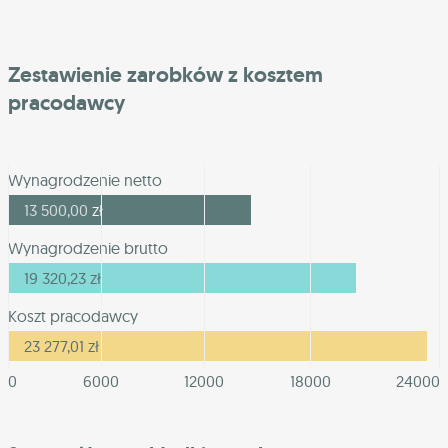
Zestawienie zarobków z kosztem
pracodawcy
Wynagrodzenie netto
13 500,00
zł
Wynagrodzenie brutto
19 320,23
zł
Koszt pracodawcy
23 277,01
zł
0
6000
12000
18000
24000