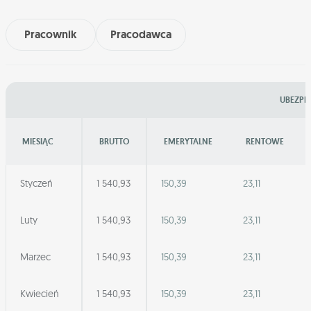
Pracownik
Pracodawca
UBEZPIE
MIESIĄC
BRUTTO
EMERYTALNE
RENTOWE
Styczeń
1 540,93
150,39
23,11
Luty
1 540,93
150,39
23,11
Marzec
1 540,93
150,39
23,11
Kwiecień
1 540,93
150,39
23,11