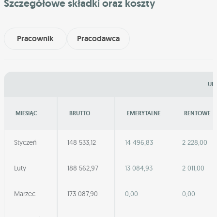
Szczegółowe składki oraz koszty
Pracownik
Pracodawca
UB
MIESIĄC
BRUTTO
EMERYTALNE
RENTOWE
Styczeń
148 533,12
14 496,83
2 228,00
Luty
188 562,97
13 084,93
2 011,00
Marzec
173 087,90
0,00
0,00