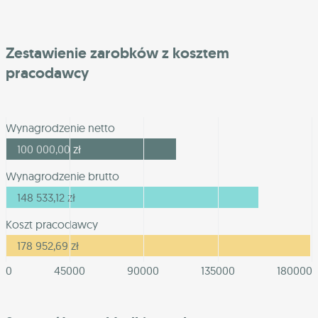
Zestawienie zarobków z kosztem
pracodawcy
Wynagrodzenie netto
100 000,00
zł
Wynagrodzenie brutto
148 533,12
zł
Koszt pracodawcy
178 952,69
zł
0
45000
90000
135000
180000