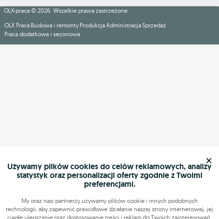
OLX-praca © 2026. Wszelkie prawa zastrzeżone.
OLX Praca
Budowa i remonty
Produkcja
Administracja
Sprzedaż
Praca dodatkowa i sezonowa
×
Używamy plików cookies do celów reklamowych, analizy
statystyk oraz personalizacji oferty zgodnie z Twoimi
preferencjami.
My oraz nasi partnerzy używamy plików cookie i innych podobnych
technologii, aby zapewnić prawidłowe działanie naszej strony internetowej, jej
ciągłe ulepszanie oraz dostosowanie treści i reklam do Twoich zainteresowań.