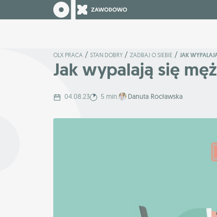
/
/
/
OLX PRACA
STAN DOBRY
ZADBAJ O SIEBIE
JAK WYPALAJĄ
Jak wypalają się męż
04.08.23
5 min.
Danuta Rocławska