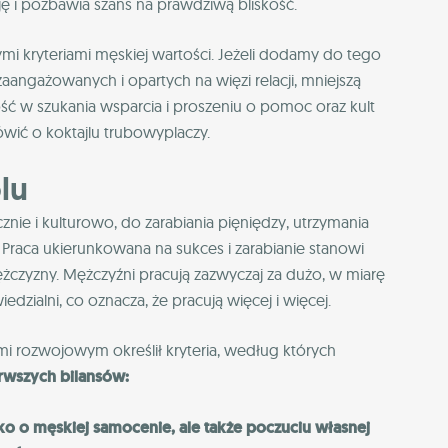
ę i pozbawia szans na prawdziwą bliskość.
zymi kryteriami męskiej wartości. Jeżeli dodamy do tego
aangażowanych i opartych na więzi relacji, mniejszą
ść w szukania wsparcia i proszeniu o pomoc oraz kult
wić o koktajlu trubowyplaczy.
lu
ie i kulturowo, do zarabiania pięniędzy, utrzymania
y. Praca ukierunkowana na sukces i zarabianie stanowi
ężczyzny. Mężczyźni pracują zazwyczaj za dużo, w miarę
edzialni, co oznacza, że pracują więcej i więcej.
ami rozwojowym określił kryteria, według których
rwszych bilansów:
ko o męskiej samocenie, ale także poczuciu własnej