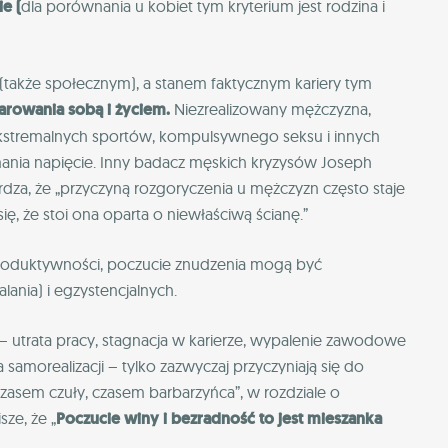
ie (
dla porównania u kobiet tym kryterium jest rodzina i
także społecznym), a stanem faktycznym kariery tym
arowania sobą i życiem.
Niezrealizowany mężczyzna,
 ekstremalnych sportów, kompulsywnego seksu i innych
nia napięcie. Inny badacz męskich kryzysów Joseph
dza, że „przyczyną rozgoryczenia u mężczyzn często staje
się, że stoi ona oparta o niewłaściwą ścianę.”
roduktywności, poczucie znudzenia mogą być
nia) i egzystencjalnych.
– utrata pracy, stagnacja w karierze, wypalenie zawodowe
amorealizacji – tylko zazwyczaj przyczyniają się do
 „Czasem czuły, czasem barbarzyńca”, w rozdziale o
ze, że „
Poczucie winy i bezradność to jest mieszanka