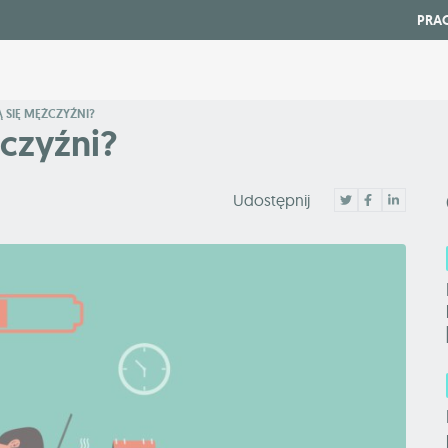
PRA
 SIĘ MĘŻCZYŹNI?
czyźni?
Udostępnij