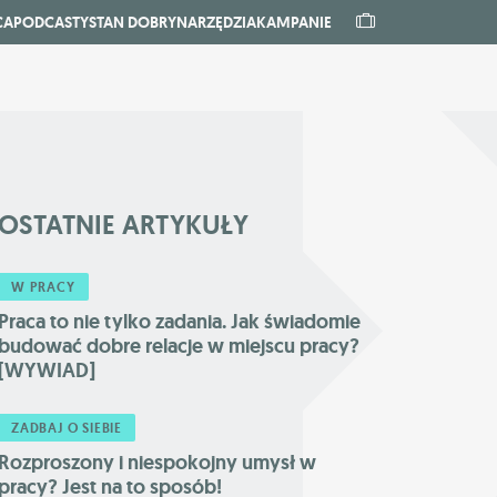
CA
PODCASTY
STAN DOBRY
NARZĘDZIA
KAMPANIE
OSTATNIE
ARTYKUŁY
W PRACY
Praca to nie tylko zadania. Jak świadomie
budować dobre relacje w miejscu pracy?
[WYWIAD]
ZADBAJ O SIEBIE
Rozproszony i niespokojny umysł w
pracy? Jest na to sposób!