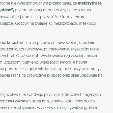
oparty na niekwestionowanym przekonaniu, że
mężczyźni są
„słabe”,
przede wszystkim od kobiet, i z tego tytułu
mywania tej dominacji przez różne formy terroru
 książce „Gotowi na zmianę. O mężczyznach, męskości,
ównie kobietom, np. w przestrzeni zawodowej utrudnia
odzenia, sprawiedliwego traktowania. Mężczyźni także
szych lat. Otóż sposób wychowania najcześciej zmusza-
 uczuciom, tłumienia większości emocji, a nawet
alna powoduje zagubienie i dezintegrację, uczy przemocy i
bawia szans na prawdziwą bliskość oraz ukierunkowuje na
dziej wpływa na kondycję psychiczną dorosłych mężczyzn
rzeczania własnym uczuciom, a nawet zdolności do ich
any na zdobywanie, wykazywanie się, rywalizację, także