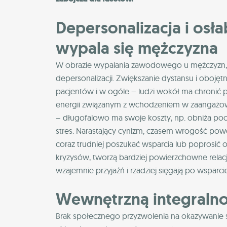
Depersonalizacja i osłab
wypala się mężczyzna
W obrazie wypalania zawodowego u mężczyzn, z
depersonalizacji. Zwiększanie dystansu i oboj
pacjentów i w ogóle – ludzi wokół ma chron
energii związanym z wchodzeniem w zaangażowa
– długofalowo ma swoje koszty, np. obniża poc
stres. Narastający cynizm, czasem wrogość powod
coraz trudniej poszukać wsparcia lub poprosić 
kryzysów, tworzą bardziej powierzchowne relacj
wzajemnie przyjaźń i rzadziej sięgają po wsparc
Wewnętrzną integraln
Brak społecznego przyzwolenia na okazywanie sł