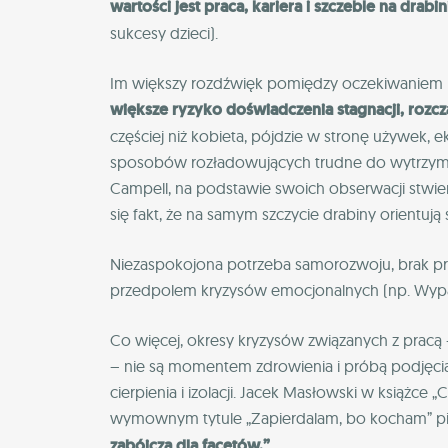
wartości jest praca, kariera i szczeble na drabin
sukcesy dzieci).
Im większy rozdźwięk pomiędzy oczekiwaniem (
większe ryzyko doświadczenia stagnacji, rozcz
częściej niż kobieta, pójdzie w stronę używek,
sposobów rozładowujących trudne do wytrzyma
Campell, na podstawie swoich obserwacji stwier
się fakt, że na samym szczycie drabiny orientują 
Niezaspokojona potrzeba samorozwoju, brak p
przedpolem kryzysów emocjonalnych (np. Wypala
Co więcej, okresy kryzysów związanych z pracą 
– nie są momentem zdrowienia i próbą podjęcia s
cierpienia i izolacji. Jacek Masłowski w książce
wymownym tytule „Zapierdalam, bo kocham” pis
zabójcza dla facetów.”