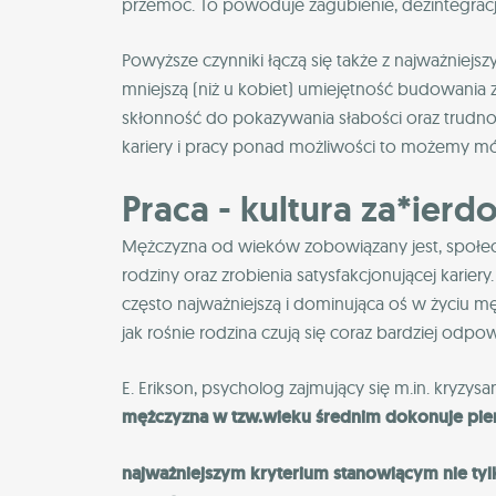
przemoc. To powoduje zagubienie, dezintegracj
Powyższe czynniki łączą się także z najważniejs
mniejszą (niż u kobiet) umiejętność budowania z
skłonność do pokazywania słabości oraz trudno
kariery i pracy ponad możliwości to możemy mó
Praca - kultura za*ierdo
Mężczyzna od wieków zobowiązany jest, społeczn
rodziny oraz zrobienia satysfakcjonującej karier
często najważniejszą i dominująca oś w życiu m
jak rośnie rodzina czują się coraz bardziej odpowi
E. Erikson, psycholog zajmujący się m.in. kryzys
mężczyzna w tzw.wieku średnim dokonuje pie
najważniejszym kryterium stanowiącym nie tyl