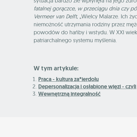
sytuacja bardzo źle wpłynęła na jego zdrow
fatalnej gorączce, w przeciągu dnia czy pó
Vermeer van Delft
, „Wielcy Malarze. Ich życ
niemożność utrzymania rodziny przez męż
powodów do hańby i wstydu. W XXI wiek 
patriarchalnego systemu myślenia.
W tym artykule:
Praca - kultura za*ierdolu
Depersonalizacja i osłabione więzi - czyl
Wewnętrzną integralność