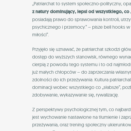
„Patriarchat to system społeczno-polityczny, 
z natury dominujący, lepsi od wszystkiego, co 
posiadają prawo do sprawowania kontroli, utrzy
psychicznego i przemocy.” – pisze bell hooks w
miłości”.
Przyjęło się uznawać, że patriarchat szkodzi gł
dostęp do wyższych stanowisk, równego wynagr
cierpią z powodu tego systemu i to od najmłod
już małych chłopców – do zaprzeczania własnym
zdolności do ich przeżywania. Kultura patriarch
dominacji wobec wszystkiego co „słabsze”, poz
zdobywanie, wykazywanie się, rywalizację.
Z perspektywy psychologicznej tym, co najbar
jest wychowanie nastawione na tłumienie i zap
przeżywania, oraz trening społeczny ukierunkow