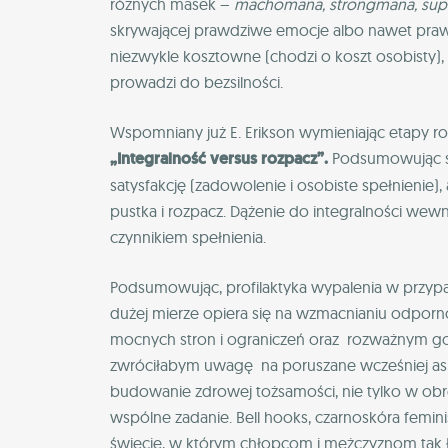
różnych masek –
machomana, strongmana, sup
skrywającej prawdziwe emocje albo nawet prawdz
niezwykle kosztowne (chodzi o koszt osobisty), 
prowadzi do bezsilności.
Wspomniany już E. Erikson wymieniając etapy roz
„Integralność versus rozpacz”.
Podsumowując s
satysfakcję (zadowolenie i osobiste spełnienie),
pustka i rozpacz. Dążenie do integralności wew
czynnikiem spełnienia.
Podsumowując, profilaktyka wypalenia w przyp
dużej mierze opiera się na wzmacnianiu odporno
mocnych stron i ograniczeń oraz
rozważnym go
zwróciłabym uwagę
na poruszane wcześniej asp
budowanie zdrowej tożsamości, nie tylko w obr
wspólne zadanie. Bell hooks, czarnoskóra feminis
świecie, w którym chłopcom i mężczyznom tak 