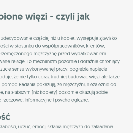
ione więzi - czyli jak
decydowanie częściej niż u kobiet, występuje zjawisko
ętności w stosunku do współpracowników, klientów,
ić przemęczonego mężczyznę przed wydatkowaniem
ne relacje. To mechanizm pozornie i doraźnie chroniący
zucie sensu wykonywanej pracy, pogłębia napięcie i
uje, że nie tylko coraz trudniej budować więzi, ale także
o pomoc. Badania pokazują, że mężczyźni, niezależnie od
e, na słabszym (niż kobiety) poziomie okazują sobie
ie rzeczowe, informacyjne i psychologiczne.
ość
abości, uczuć, emocji skłania mężczyzn do zakładania