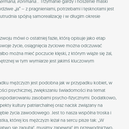
ermana, ironmana
… Trzymanie gardy i noszenie maski
iwe „ja” – z pragnieniami, potrzebami i tęsknotami jest
utrudnia spójną samorealizację i w długim okresie
woju mówi o ostatniej fazie, którą opisuje jako etap
woje życie, osiągnięcia życiowe można odczuwać
 albo można mieć poczucie klęski, z którym wiąże się żal,
nętrznej w tym wymiarze jest jakimś kluczowym
adku mężczyzn jest podobna jak w przypadku kobiet, w
ści psychicznej, zwiększaniu świadomości ina temat
spodarowaniu zasobami psycho-fizycznymi. Dodatkowo,
ekty kultury patriarchalnej oraz nacisk związany na
ębie życia zawodowego. Jest to nasza wspólna troska i
tka, której los mężczyzn leżał na sercu pisze tak: „W
łatwo się zagubić, musimy zapewnić im przewodnictwo,