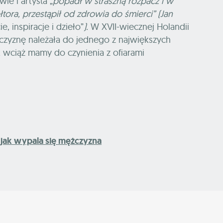
ie i artysta „
popadł w straszną rozpacz i w
łtora, przestąpił od zdrowia do śmierci” (Jan
ie, inspiracje i dzieło”
).
W XVII-wiecznej Holandii
czyznę należała do jednego z największych
wciąż mamy do czynienia z ofiarami
i jak wypala się mężczyzna