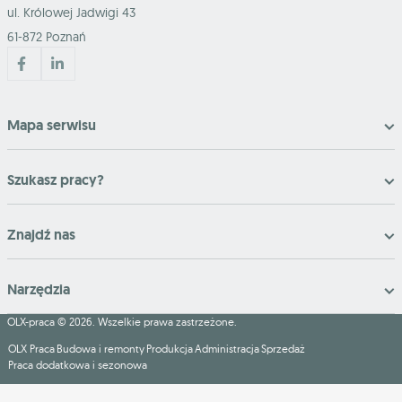
ul. Królowej Jadwigi 43
61-872 Poznań
Mapa serwisu
Szukasz pracy?
Znajdź nas
Narzędzia
OLX-praca © 2026. Wszelkie prawa zastrzeżone.
OLX Praca
Budowa i remonty
Produkcja
Administracja
Sprzedaż
Praca dodatkowa i sezonowa