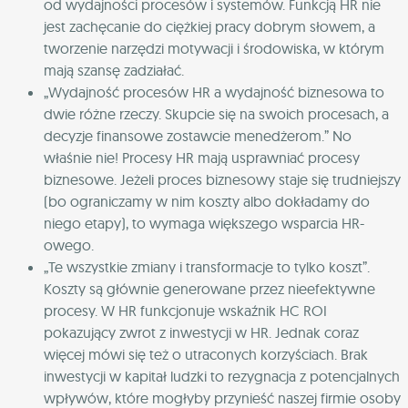
od wydajności procesów i systemów. Funkcją HR nie
jest zachęcanie do ciężkiej pracy dobrym słowem, a
tworzenie narzędzi motywacji i środowiska, w którym
mają szansę zadziałać.
„Wydajność procesów HR a wydajność biznesowa to
dwie różne rzeczy. Skupcie się na swoich procesach, a
decyzje finansowe zostawcie menedżerom.” No
właśnie nie! Procesy HR mają usprawniać procesy
biznesowe. Jeżeli proces biznesowy staje się trudniejszy
(bo ograniczamy w nim koszty albo dokładamy do
niego etapy), to wymaga większego wsparcia HR-
owego.
„Te wszystkie zmiany i transformacje to tylko koszt”.
Koszty są głównie generowane przez nieefektywne
procesy. W HR funkcjonuje wskaźnik HC ROI
pokazujący zwrot z inwestycji w HR. Jednak coraz
więcej mówi się też o utraconych korzyściach. Brak
inwestycji w kapitał ludzki to rezygnacja z potencjalnych
wpływów, które mogłyby przynieść naszej firmie osoby