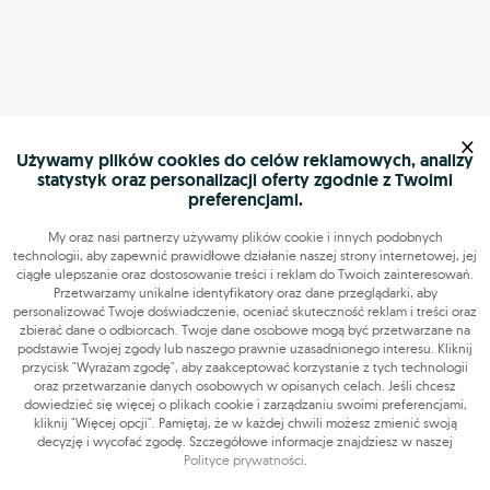
×
Używamy plików cookies do celów reklamowych, analizy
statystyk oraz personalizacji oferty zgodnie z Twoimi
preferencjami.
My oraz nasi partnerzy używamy plików cookie i innych podobnych
technologii, aby zapewnić prawidłowe działanie naszej strony internetowej, jej
ciągłe ulepszanie oraz dostosowanie treści i reklam do Twoich zainteresowań.
Przetwarzamy unikalne identyfikatory oraz dane przeglądarki, aby
personalizować Twoje doświadczenie, oceniać skuteczność reklam i treści oraz
zbierać dane o odbiorcach. Twoje dane osobowe mogą być przetwarzane na
podstawie Twojej zgody lub naszego prawnie uzasadnionego interesu. Kliknij
przycisk "Wyrażam zgodę", aby zaakceptować korzystanie z tych technologii
oraz przetwarzanie danych osobowych w opisanych celach. Jeśli chcesz
dowiedzieć się więcej o plikach cookie i zarządzaniu swoimi preferencjami,
kliknij "Więcej opcji". Pamiętaj, że w każdej chwili możesz zmienić swoją
decyzję i wycofać zgodę. Szczegółowe informacje znajdziesz w naszej
Polityce prywatności
.