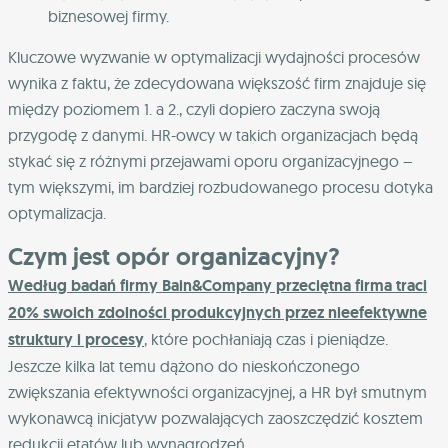
biznesowej firmy.
Kluczowe wyzwanie w optymalizacji wydajności procesów
wynika z faktu, że zdecydowana większość firm znajduje się
między poziomem 1. a 2., czyli dopiero zaczyna swoją
przygodę z danymi. HR-owcy w takich organizacjach będą
stykać się z różnymi przejawami oporu organizacyjnego –
tym większymi, im bardziej rozbudowanego procesu dotyka
optymalizacja.
Czym jest opór organizacyjny?
Według badań firmy Bain&Company przeciętna firma traci
20% swoich zdolności produkcyjnych przez nieefektywne
struktury i procesy
, które pochłaniają czas i pieniądze.
Jeszcze kilka lat temu dążono do nieskończonego
zwiększania efektywności organizacyjnej, a HR był smutnym
wykonawcą inicjatyw pozwalających zaoszczędzić kosztem
redukcji etatów lub wynagrodzeń.