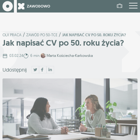
/
/
OLX PRACA
ZAWÓD PO 50-TCE
JAK NAPISAĆ CV PO 50. ROKU ŻYCIA?
Jak napisać CV po 50. roku życia?
03.02.24
6 min.
Marta Kościecha-Karkowska
Udostępnij