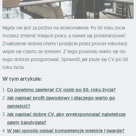
Nigdy nie jest za późno na doskonalenie. Po 50 roku życia
możesz zmienić miejsce pracy, a nawet się przebranżowić.
Znalezienie dobrej oferty i przejście przez proces rekrutacji
wiąże się często ze stresem. Z tego powodu warto się do
tego dobrze przygotować. Sprawdź, jak pisze się CV po 50
roku życia.
W tym artykule:
Co powinno zawierać CV osób po 50. roku życia?
Jak napisać profil zawodowy i dlaczego warto go
zamieścić?
Jak napisać dobre CV, aby wyeksponować największe
zalety kandydata?
W jaki sposób opisać kompetencje miękkie i twarde?