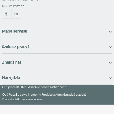
61-872 Poznań
Mapa serwisu
Szukasz pracy?
Znajdź nas
Narzędzia
OLX-praca © 2026. Wszelkie prawa zastrzeżone.
OLX Praca
Budowa i remonty
Produkcja
Administracja
Sprzedaż
Praca dodatkowa i sezonowa