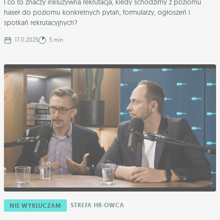
I co to znaczy inkluzywna rekrutacja, kiedy schodzimy z poziomu
haseł do poziomu konkretnych pytań, formularzy, ogłoszeń i
spotkań rekrutacyjnych?
17.11.2025
5 min.
STREFA HR-OWCA
NIE WYKLUCZAM