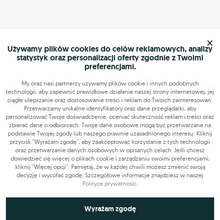
×
Używamy plików cookies do celów reklamowych, analizy
statystyk oraz personalizacji oferty zgodnie z Twoimi
preferencjami.
My oraz nasi partnerzy używamy plików cookie i innych podobnych
technologii, aby zapewnić prawidłowe działanie naszej strony internetowej, jej
ciągłe ulepszanie oraz dostosowanie treści i reklam do Twoich zainteresowań.
Przetwarzamy unikalne identyfikatory oraz dane przeglądarki, aby
personalizować Twoje doświadczenie, oceniać skuteczność reklam i treści oraz
zbierać dane o odbiorcach. Twoje dane osobowe mogą być przetwarzane na
podstawie Twojej zgody lub naszego prawnie uzasadnionego interesu. Kliknij
przycisk "Wyrażam zgodę", aby zaakceptować korzystanie z tych technologii
oraz przetwarzanie danych osobowych w opisanych celach. Jeśli chcesz
dowiedzieć się więcej o plikach cookie i zarządzaniu swoimi preferencjami,
kliknij "Więcej opcji". Pamiętaj, że w każdej chwili możesz zmienić swoją
decyzję i wycofać zgodę. Szczegółowe informacje znajdziesz w naszej
Polityce prywatności
.
Niezbędne do funkcjonowania strony
Wyrażam zgodę