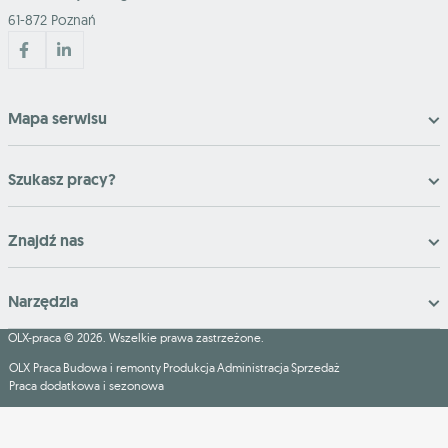
61-872 Poznań
Mapa serwisu
Szukasz pracy?
Znajdź nas
Narzędzia
OLX-praca © 2026. Wszelkie prawa zastrzeżone.
OLX Praca
Budowa i remonty
Produkcja
Administracja
Sprzedaż
Praca dodatkowa i sezonowa