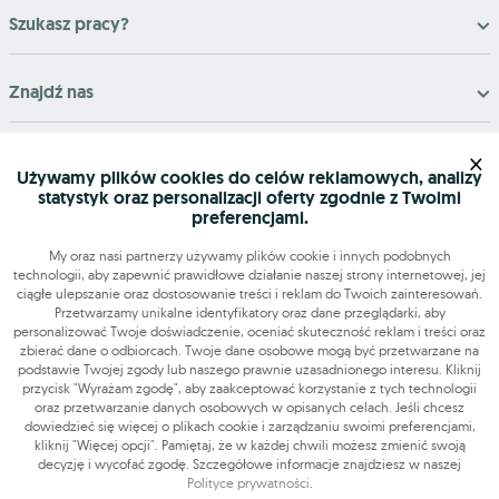
Szukasz pracy?
Znajdź nas
×
Narzędzia
Używamy plików cookies do celów reklamowych, analizy
statystyk oraz personalizacji oferty zgodnie z Twoimi
OLX-praca © 2026. Wszelkie prawa zastrzeżone.
preferencjami.
OLX Praca
Budowa i remonty
Produkcja
Administracja
Sprzedaż
Praca dodatkowa i sezonowa
My oraz nasi partnerzy używamy plików cookie i innych podobnych
technologii, aby zapewnić prawidłowe działanie naszej strony internetowej, jej
ciągłe ulepszanie oraz dostosowanie treści i reklam do Twoich zainteresowań.
Przetwarzamy unikalne identyfikatory oraz dane przeglądarki, aby
personalizować Twoje doświadczenie, oceniać skuteczność reklam i treści oraz
zbierać dane o odbiorcach. Twoje dane osobowe mogą być przetwarzane na
podstawie Twojej zgody lub naszego prawnie uzasadnionego interesu. Kliknij
przycisk "Wyrażam zgodę", aby zaakceptować korzystanie z tych technologii
oraz przetwarzanie danych osobowych w opisanych celach. Jeśli chcesz
dowiedzieć się więcej o plikach cookie i zarządzaniu swoimi preferencjami,
kliknij "Więcej opcji". Pamiętaj, że w każdej chwili możesz zmienić swoją
decyzję i wycofać zgodę. Szczegółowe informacje znajdziesz w naszej
Polityce prywatności
.