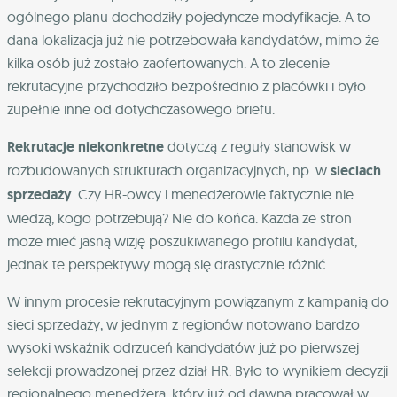
ogólnego planu dochodziły pojedyncze modyfikacje. A to
dana lokalizacja już nie potrzebowała kandydatów, mimo że
kilka osób już zostało zaofertowanych. A to zlecenie
rekrutacyjne przychodziło bezpośrednio z placówki i było
zupełnie inne od dotychczasowego briefu.
Rekrutacje niekonkretne
dotyczą z reguły stanowisk w
rozbudowanych strukturach organizacyjnych, np. w
sieciach
sprzedaży
. Czy HR-owcy i menedżerowie faktycznie nie
wiedzą, kogo potrzebują? Nie do końca. Każda ze stron
może mieć jasną wizję poszukiwanego profilu kandydat,
jednak te perspektywy mogą się drastycznie różnić.
W innym procesie rekrutacyjnym powiązanym z kampanią do
sieci sprzedaży, w jednym z regionów notowano bardzo
wysoki wskaźnik odrzuceń kandydatów już po pierwszej
selekcji prowadzonej przez dział HR. Było to wynikiem decyzji
regionalnego menedżera, który już od dawna pracował w