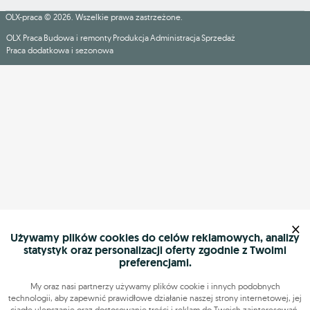
OLX-praca © 2026. Wszelkie prawa zastrzeżone.
OLX Praca
Budowa i remonty
Produkcja
Administracja
Sprzedaż
Praca dodatkowa i sezonowa
×
Używamy plików cookies do celów reklamowych, analizy
statystyk oraz personalizacji oferty zgodnie z Twoimi
preferencjami.
My oraz nasi partnerzy używamy plików cookie i innych podobnych
technologii, aby zapewnić prawidłowe działanie naszej strony internetowej, jej
ciągłe ulepszanie oraz dostosowanie treści i reklam do Twoich zainteresowań.