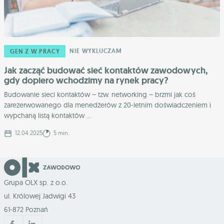
NIE WYKLUCZAM
GEN Z W PRACY
Jak zacząć budować sieć kontaktów zawodowych,
gdy dopiero wchodzimy na rynek pracy?
Budowanie sieci kontaktów – tzw. networking – brzmi jak coś
zarezerwowanego dla menedżerów z 20-letnim doświadczeniem i
wypchaną listą kontaktów ...
12.04.2025
5 min.
Grupa OLX sp. z o.o.
ul. Królowej Jadwigi 43
61-872 Poznań