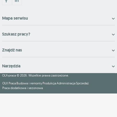
Mapa serwisu
Szukasz pracy?
Znajdź nas
Narzędzia
OLX-praca © 2026. Wszelkie prawa zastrzeżone.
OLX Praca
Budowa i remonty
Produkcja
Administracja
Sprzedaż
Praca dodatkowa i sezonowa