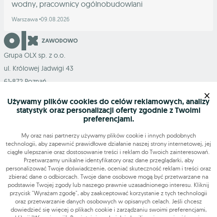
wodny, pracownicy ogólnobudowlani
Warszawa
09.08.2026
Grupa OLX sp. z o.o.
ul. Królowej Jadwigi 43
61-872 Poznań
×
Używamy plików cookies do celów reklamowych, analizy
statystyk oraz personalizacji oferty zgodnie z Twoimi
preferencjami.
Mapa serwisu
My oraz nasi partnerzy używamy plików cookie i innych podobnych
technologii, aby zapewnić prawidłowe działanie naszej strony internetowej, jej
ciągłe ulepszanie oraz dostosowanie treści i reklam do Twoich zainteresowań.
Szukasz pracy?
Przetwarzamy unikalne identyfikatory oraz dane przeglądarki, aby
personalizować Twoje doświadczenie, oceniać skuteczność reklam i treści oraz
zbierać dane o odbiorcach. Twoje dane osobowe mogą być przetwarzane na
podstawie Twojej zgody lub naszego prawnie uzasadnionego interesu. Kliknij
Znajdź nas
przycisk "Wyrażam zgodę", aby zaakceptować korzystanie z tych technologii
oraz przetwarzanie danych osobowych w opisanych celach. Jeśli chcesz
dowiedzieć się więcej o plikach cookie i zarządzaniu swoimi preferencjami,