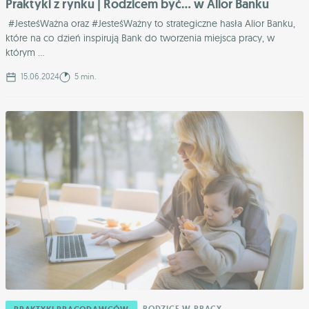
Praktyki z rynku | Rodzicem być… w Alior Banku
#JesteśWażna oraz #JesteśWażny to strategiczne hasła Alior Banku,
które na co dzień inspirują Bank do tworzenia miejsca pracy, w
którym ...
15.06.2024
5 min.