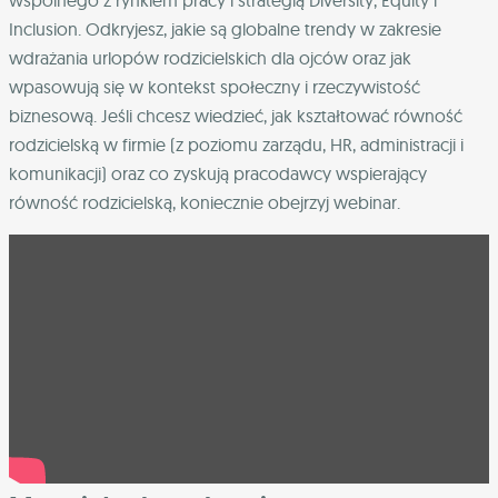
wspólnego z rynkiem pracy i strategią Diversity, Equity i
Inclusion. Odkryjesz, jakie są globalne trendy w zakresie
wdrażania urlopów rodzicielskich dla ojców oraz jak
wpasowują się w kontekst społeczny i rzeczywistość
biznesową. Jeśli chcesz wiedzieć, jak kształtować równość
rodzicielską w firmie (z poziomu zarządu, HR, administracji i
komunikacji) oraz co zyskują pracodawcy wspierający
równość rodzicielską, koniecznie obejrzyj webinar.