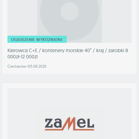
OGŁOSZENIE WYRÓŻNIONE
Kierowca C+E / kontenery morskie 40” / kraj / zarobki 8
000zł-12 000zl
Ciechanów
05.08.2026