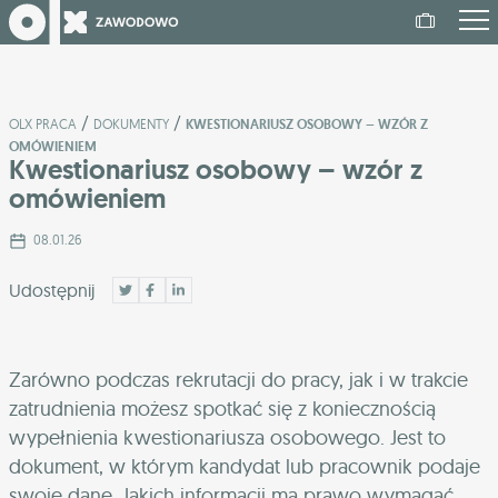
/
/
OLX PRACA
DOKUMENTY
KWESTIONARIUSZ OSOBOWY – WZÓR Z
OMÓWIENIEM
Kwestionariusz osobowy – wzór z
omówieniem
08.01.26
Udostępnij
Zarówno podczas rekrutacji do pracy, jak i w trakcie
zatrudnienia możesz spotkać się z koniecznością
wypełnienia kwestionariusza osobowego. Jest to
dokument, w którym kandydat lub pracownik podaje
swoje dane. Jakich informacji ma prawo wymagać