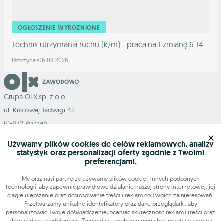
OGŁOSZENIE WYRÓŻNIONE
Technik utrzymania ruchu (k/m) - praca na 1 zmianę 6-14
Pszczyna
06.08.2026
Grupa OLX sp. z o.o.
ul. Królowej Jadwigi 43
61-872 Poznań
×
Używamy plików cookies do celów reklamowych, analizy
statystyk oraz personalizacji oferty zgodnie z Twoimi
preferencjami.
Mapa serwisu
My oraz nasi partnerzy używamy plików cookie i innych podobnych
technologii, aby zapewnić prawidłowe działanie naszej strony internetowej, jej
ciągłe ulepszanie oraz dostosowanie treści i reklam do Twoich zainteresowań.
Szukasz pracy?
Przetwarzamy unikalne identyfikatory oraz dane przeglądarki, aby
personalizować Twoje doświadczenie, oceniać skuteczność reklam i treści oraz
zbierać dane o odbiorcach. Twoje dane osobowe mogą być przetwarzane na