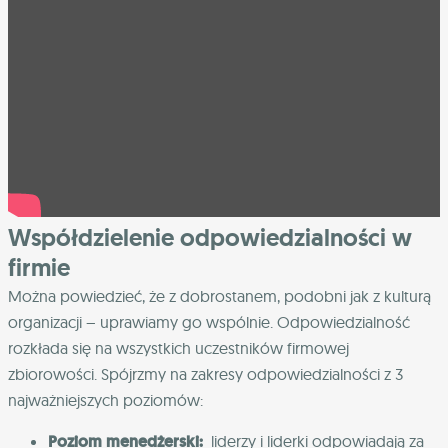
Współdzielenie odpowiedzialności w
firmie
Można powiedzieć, że z dobrostanem, podobni jak z kulturą
organizacji – uprawiamy go wspólnie. Odpowiedzialność
rozkłada się na wszystkich uczestników firmowej
zbiorowości. Spójrzmy na zakresy odpowiedzialności z 3
najważniejszych poziomów:
Poziom menedżerski:
l
iderzy i liderki odpowiadają za