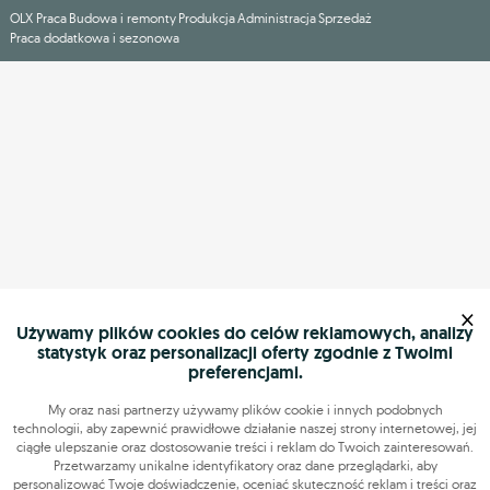
OLX Praca
Budowa i remonty
Produkcja
Administracja
Sprzedaż
Praca dodatkowa i sezonowa
×
Używamy plików cookies do celów reklamowych, analizy
statystyk oraz personalizacji oferty zgodnie z Twoimi
preferencjami.
My oraz nasi partnerzy używamy plików cookie i innych podobnych
technologii, aby zapewnić prawidłowe działanie naszej strony internetowej, jej
ciągłe ulepszanie oraz dostosowanie treści i reklam do Twoich zainteresowań.
Przetwarzamy unikalne identyfikatory oraz dane przeglądarki, aby
personalizować Twoje doświadczenie, oceniać skuteczność reklam i treści oraz