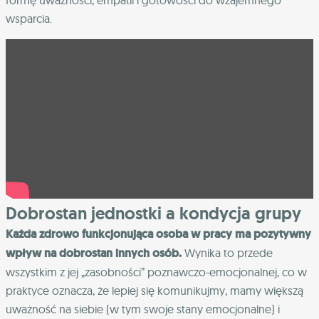
wsparcia.
Dobrostan jednostki a kondycja grupy
Każda zdrowo funkcjonująca osoba w pracy ma pozytywny
wpływ na dobrostan innych osób.
Wynika to przede
wszystkim z jej „zasobności” poznawczo-emocjonalnej, co w
praktyce oznacza, że lepiej się komunikujmy, mamy większą
uważność na siebie (w tym swoje stany emocjonalne) i