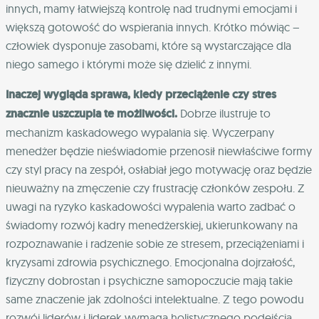
innych, mamy łatwiejszą kontrolę nad trudnymi emocjami i
większą gotowość do wspierania innych. Krótko mówiąc –
człowiek dysponuje zasobami, które są wystarczające dla
niego samego i którymi może się dzielić z innymi.
Inaczej wygląda sprawa, kiedy przeciążenie czy stres
znacznie uszczupla te możliwości.
Dobrze ilustruje to
mechanizm kaskadowego wypalania się. Wyczerpany
menedżer będzie nieświadomie przenosił niewłaściwe formy
czy styl pracy na zespół, osłabiał jego motywację oraz będzie
nieuważny na zmęczenie czy frustrację członków zespołu. Z
uwagi na ryzyko kaskadowości wypalenia warto zadbać o
świadomy rozwój kadry menedżerskiej, ukierunkowany na
rozpoznawanie i radzenie sobie ze stresem, przeciążeniami i
kryzysami zdrowia psychicznego. Emocjonalna dojrzałość,
fizyczny dobrostan i psychiczne samopoczucie mają takie
same znaczenie jak zdolności intelektualne. Z tego powodu
rozwój liderów i liderek wymaga holistycznego podejścia,