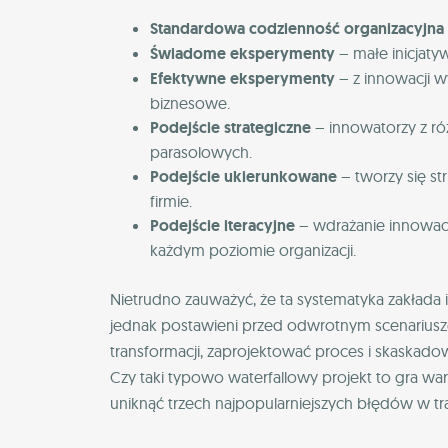
Standardowa codzienność organizacyjna
Świadome eksperymenty
– małe inicjaty
Efektywne eksperymenty
– z innowacji wy
biznesowe.
Podejście strategiczne
– innowatorzy z ró
parasolowych.
Podejście ukierunkowane
– tworzy się st
firmie.
Podejście iteracyjne
– wdrażanie innowacj
każdym poziomie organizacji.
Nietrudno zauważyć, że ta systematyka zakłada i
jednak postawieni przed odwrotnym scenari
transformacji, zaprojektować proces i skaskad
Czy taki typowo waterfallowy projekt to gra wa
uniknąć trzech najpopularniejszych błędów w t