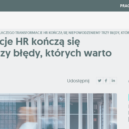
PRA
LACZEGO TRANSFORMACJE HR KOŃCZĄ SIĘ NIEPOWODZENIEM? TRZY BŁĘDY, KT
cje HR kończą się
y błędy, których warto
Udostępnij