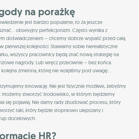
zgody na porażkę
 powiedzenie jest bardzo popularne, to za jeszcze
 uznać… obsesyjny perfekcjonizm. Często wynika z
ącym doświadczeniem – chcemy dobrze wypaść przed całą
 w pierwszej kolejności. Stawiamy sobie nierealistyczne
egarku, wszyscy pracownicy będą znać nową strategię na
ranżowe nagrody. Lub wręcz przeciwnie – bez końca
 kolejna zmienna, której nie wzięliśmy pod uwagę…
rzymujemy innowację. Nie jest fizycznie możliwe, żebyśmy
nak możemy stworzyć środowisko, w którym będziemy
ia się pojawią. Nie damy rady zbudować procesu, który
rzyć taki, który będzie stopniowo ulepszany i
rup docelowych.
formację HR?