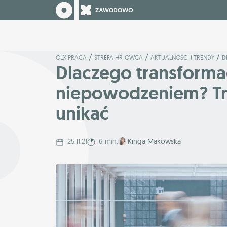
/
/
/
OLX PRACA
STREFA HR-OWCA
AKTUALNOŚCI I TRENDY
D
Dlaczego transforma
niepowodzeniem? Trz
unikać
25.11.21
6 min.
Kinga Makowska