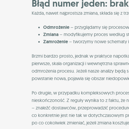
Błąd numer jeden: brak
Każda, nawet najprostsza zmiana, składa się z tr
Odmrożenie
– przyglądamy się procesowi,
Zmiana
– modyfikujemy proces według str
Zamrożenie
– tworzymy nowe schematy i 
Brzmi bardzo prosto, jednak w praktyce napotka
pierwsze, skala organizacji i wewnętrzna spra
odmrożenia procesu. Jeżeli nasze analizy będą 
powstanie nowa, pojawia się obszar niedopowi
Po drugie, w przypadku kompleksowych proces
nieskończoność. Z reguły wynika to z faktu, ż
– znaleźć dostawców, przeprowadzić procedurę 
co konkretnie jest nie tak w dotychczasowym p
po co cokolwiek zmieniać, jeżeli zmiana kosztuj