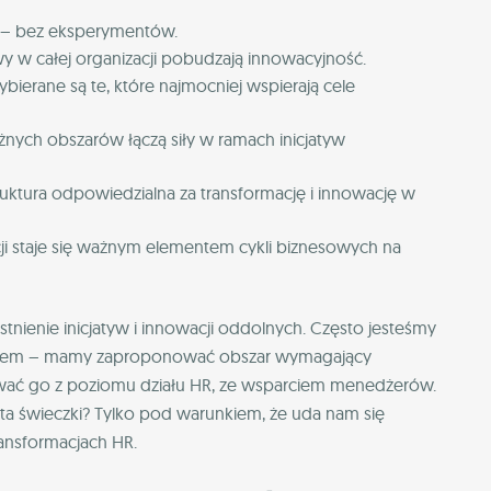
– bez eksperymentów.
wy w całej organizacji pobudzają innowacyjność.
bierane są te, które najmocniej wspierają cele
żnych obszarów łączą siły w ramach inicjatyw
ruktura odpowiedzialna za transformację i innowację w
i staje się ważnym elementem cykli biznesowych na
stnienie inicjatyw i innowacji oddolnych. Często jesteśmy
uszem – mamy zaproponować obszar wymagający
ować go z poziomu działu HR, ze wsparciem menedżerów.
rta świeczki? Tylko pod warunkiem, że uda nam się
ransformacjach HR.