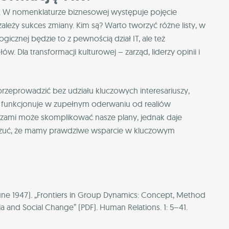
u. W nomenklaturze biznesowej występuje pojęcie
zależy sukces zmiany. Kim są? Warto tworzyć różne listy, w
gicznej będzie to z pewnością dział IT, ale też
Dla transformacji kulturowej – zarząd, liderzy opinii i
przeprowadzić bez udziału kluczowych interesariuszy,
HR funkcjonuje w zupełnym oderwaniu od realiów
uszami może skomplikować nasze plany, jednak daje
oczuć, że mamy prawdziwe wsparcie w kluczowym
(June 1947). „Frontiers in Group Dynamics: Concept, Method
bria and Social Change” (PDF). Human Relations. 1: 5–41.