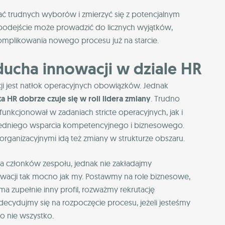
ać trudnych wyborów i zmierzyć się z potencjalnym
odejście może prowadzić do licznych wyjątków,
komplikowania nowego procesu już na starcie.
ducha innowacji w dziale HR
i jest natłok operacyjnych obowiązków. Jednak
ta HR dobrze czuje się w roli lidera zmiany
. Trudno
unkcjonował w zadaniach stricte operacyjnych, jak i
edniego wsparcia kompetencyjnego i biznesowego.
organizacyjnymi idą też zmiany w strukturze obszaru.
la członków zespołu, jednak nie zakładajmy
owacji tak mocno jak my. Postawmy na role biznesowe,
 ma zupełnie inny profil, rozważmy rekrutację
ecydujmy się na rozpoczęcie procesu, jeżeli jesteśmy
o nie wszystko.