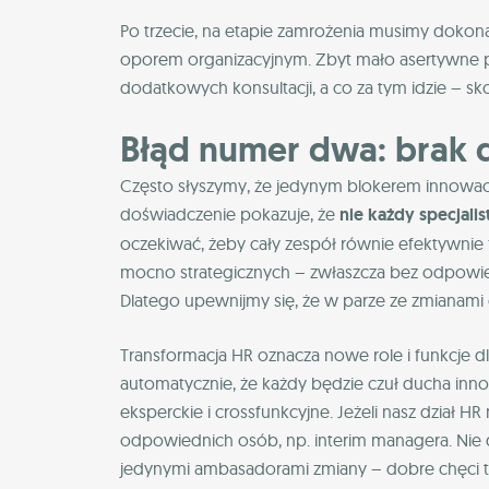
Po trzecie, na etapie zamrożenia musimy dokon
oporem organizacyjnym. Zbyt mało asertywne p
dodatkowych konsultacji, a co za tym idzie – s
Błąd numer dwa: brak 
Często słyszymy, że jedynym blokerem innowacj
doświadczenie pokazuje, że
nie każdy specjalis
oczekiwać, żeby cały zespół równie efektywnie f
mocno strategicznych – zwłaszcza bez odpowi
Dlatego upewnijmy się, że w parze ze zmianami 
Transformacja HR oznacza nowe role i funkcje d
automatycznie, że każdy będzie czuł ducha inn
eksperckie i crossfunkcyjne. Jeżeli nasz dział HR
odpowiednich osób, np. interim managera. Nie d
jedynymi ambasadorami zmiany – dobre chęci t