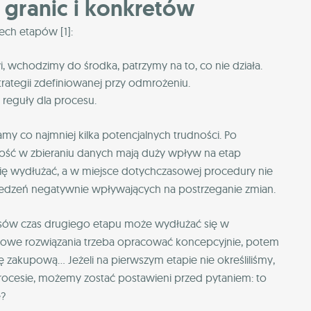
 granic i konkretów
zech etapów [1]:
 wchodzimy do środka, patrzymy na to, co nie działa.
ategii zdefiniowanej przy odmrożeniu.
reguły dla procesu.
my co najmniej kilka potencjalnych trudności. Po
wność w zbieraniu danych mają duży wpływ na etap
się wydłużać, a w miejsce dotychczasowej procedury nie
edzeń negatywnie wpływających na postrzeganie zmian.
ów czas drugiego etapu może wydłużać się w
e nowe rozwiązania trzeba opracować koncepcyjnie, potem
zakupową… Jeżeli na pierwszym etapie nie określiliśmy,
rocesie, możemy zostać postawieni przed pytaniem: to
e?