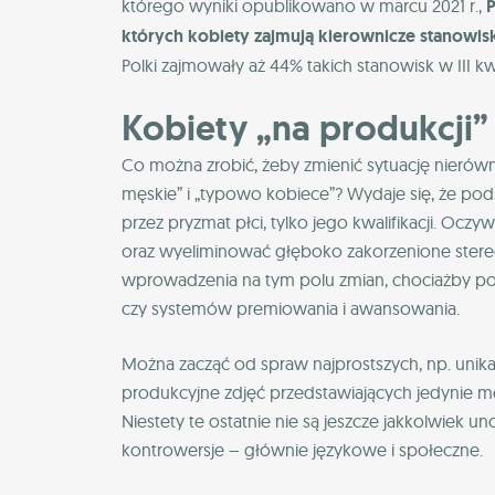
którego wyniki opublikowano w marcu 2021 r.,
P
których kobiety zajmują kierownicze stanowis
Polki zajmowały aż 44% takich stanowisk w III kw
Kobiety „na produkcji”
Co można zrobić, żeby zmienić sytuację nierów
męskie” i „typowo kobiece”? Wydaje się, że pod
przez pryzmat płci, tylko jego kwalifikacji. Oczy
oraz wyeliminować głęboko zakorzenione ster
wprowadzenia na tym polu zmian, chociażby po
czy systemów premiowania i awansowania.
Można zacząć od spraw najprostszych, np. unik
produkcyjne zdjęć przedstawiających jedynie 
Niestety te ostatnie nie są jeszcze jakkolwie
kontrowersje – głównie językowe i społeczne.