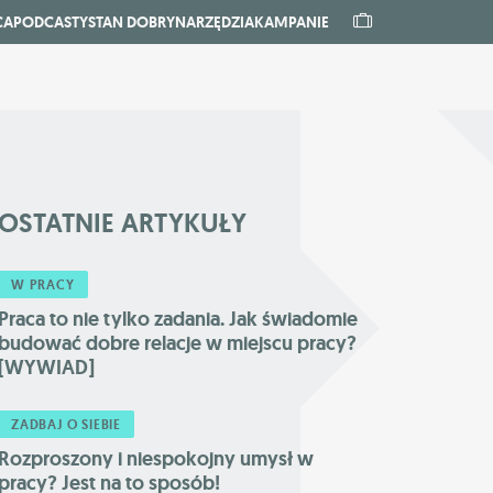
CA
PODCASTY
STAN DOBRY
NARZĘDZIA
KAMPANIE
OSTATNIE
ARTYKUŁY
W PRACY
Praca to nie tylko zadania. Jak świadomie
budować dobre relacje w miejscu pracy?
[WYWIAD]
ZADBAJ O SIEBIE
Rozproszony i niespokojny umysł w
pracy? Jest na to sposób!