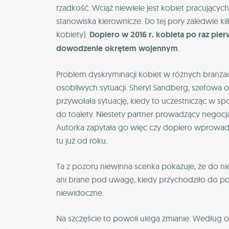
rzadkość. Wciąż niewiele jest kobiet pracujący
stanowiska kierownicze. Do tej pory zaledwie kilk
kobiety).
Dopiero w 2016 r. kobieta po raz pier
dowodzenie okrętem wojennym
.
Problem dyskryminacji kobiet w różnych branża
osobliwych sytuacji. Sheryl Sandberg, szefowa o
przywołała sytuację, kiedy to uczestnicząc w s
do toalety. Niestety partner prowadzący negocjac
Autorka zapytała go więc czy dopiero wprowadzil
tu już od roku.
Ta z pozoru niewinna scenka pokazuje, że do ni
ani brane pod uwagę, kiedy przychodziło do po
niewidoczne.
Na szczęście to powoli ulega zmianie. Według 