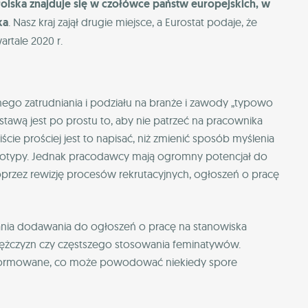
olska znajduje się w czołówce państw europejskich, w
ka
. Nasz kraj zajął drugie miejsce, a Eurostat podaje, że
artale 2020 r.
nego zatrudniania i podziału na branże i zawody „typowo
stawą jest po prostu to, aby nie patrzeć na pracownika
wiście prościej jest to napisać, niż zmienić sposób myślenia
eotypy. Jednak pracodawcy mają ogromny potencjał do
przez rewizję procesów rekrutacyjnych, ogłoszeń o pracę
ania dodawania do ogłoszeń o pracę na stanowiska
mężczyzn czy częstszego stosowania feminatywów.
k unormowane, co może powodować niekiedy spore