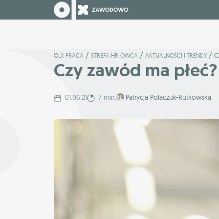
/
/
/
OLX PRACA
STREFA HR-OWCA
AKTUALNOŚCI I TRENDY
C
Czy zawód ma płeć?
01.06.21
7 min.
Patrycja Polaczuk-Rutkowska