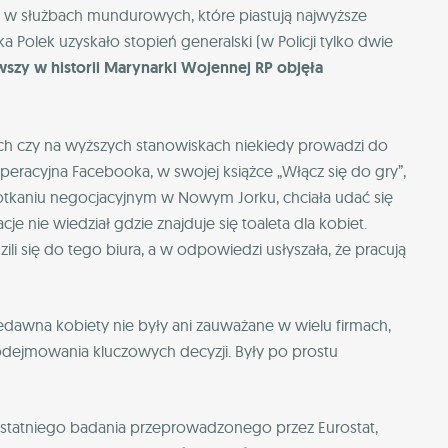
ch w służbach mundurowych, które piastują najwyższe
a Polek uzyskało stopień generalski (w Policji tylko dwie
wszy w historii Marynarki Wojennej RP objęła
ch czy na wyższych stanowiskach niekiedy prowadzi do
peracyjna Facebooka, w swojej książce „Włącz się do gry”,
potkaniu negocjacyjnym w Nowym Jorku, chciała udać się
je nie wiedział gdzie znajduje się toaleta dla kobiet.
i się do tego biura, a w odpowiedzi usłyszała, że pracują
edawna kobiety nie były ani zauważane w wielu firmach,
dejmowania kluczowych decyzji. Były po prostu
ostatniego badania przeprowadzonego przez Eurostat,