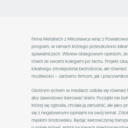
Firma Metaltech z Mirosławca wraz z Powiatow
program, w ramach którego przeszkolono kilkanaś
spawalniczych. Wbrew obiegowym opiniom, że spa
równi ze swoimi kolegami po fachu. Projekt okaza
lokalnego zmniejszenia bezrobocia, ale również
możliwości – zarówno firmom, jak i pracowniko
Głośnym echem w mediach odbiła się również hist
aby zawodowo kierować tirami. Początki nie był
której się zgłosiła, chciała ją zatrudnić, ale j
się z negatywnymi opiniami na swój temat. Zd
męskim środowisku. Będąc kierowczynią transp
o sobie mówi), jeździ na trasach międzynarodo