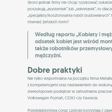
Skoro jednak firmy nie chcąc ryzykować oskarżen
poszukują „asystentek” lub „sekretarek”, to dla
„specjalisty/kosztorysanta robót budowlanych” 
również żeńskich form?
Według raportu „Kobiety i męż
odsetek kobiet jest wśród mon
także robotników przemysłowy
mężczyźni.
Dobre praktyki
Nie tylko wspomniana na początku firma Metalt
z kompetencjami oraz nastawieniem do wykonyw
stereotypowe podejście w zatrudnianiu pracowni
Volkswagen Poznań, CEDO czy Faurecia.
Przedsiębiorstwa coraz częściej korzystają z z