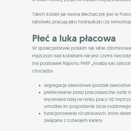
Takich kobiet jak Iwona Blecharczyk jest w Polsc
taksówki, pracują jako hydrauliczki czy remont
Płeć a luka płacowa
W społeczeństwie polskim tak silnie zdomino
mężczyzn nad kobietami nie jest czymś niecodz
(na podstawie Raportu PARP „Analiza luki zatrudn
chociażby:
segregacja zawodowa (podział zawodów na
preferowanie przez pracodawców osób bar
wyceniana niżej na rynku pracy niż mężcz
umożliwi im pogodzenie życia rodzinne
funkcjonowanie ról płciowych, które deter
związane z rozwojem kariery.