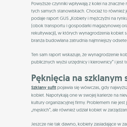
Powyższe czynniki wpływają z kolei na znaczne
tych samych stanowiskach. Chociaż to również je
podaje raport GUS „Kobiety i mężczyźni na rynku 
(obok transportu i gospodarki magazynowej o
rekultywacji), w których wynagrodzenia kobie
branża budowlana zatrudnia najmniejszy odsete
Ten sam raport wskazuje, że wynagrodzenie kobi
publicznych wyżsi urzędnicy i kierownicy” i jes
Pęknięcia na szklanym s
Szklany sufit
pojawia się wówczas, gdy najwyższe
kobiet. Napotykają one w swojej karierze na ni
kultury organizacyjnej firmy. Problemem nie j
„męskich”, ale również udział kobiet w zarządz
Jeszcze nie tak dawno, kobiety zasiadające w z