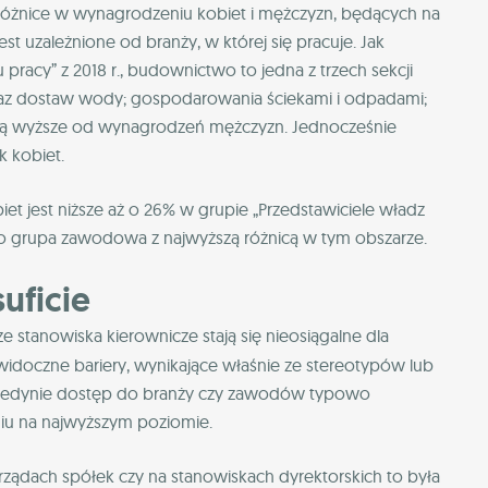
 różnice w wynagrodzeniu kobiet i mężczyzn, będących na
st uzależnione od branży, w której się pracuje. Jak
pracy” z 2018 r., budownictwo to jedna z trzech sekcji
raz dostaw wody; gospodarowania ściekami i odpadami;
t są wyższe od wynagrodzeń mężczyzn. Jednocześnie
k kobiet.
et jest niższe aż o 26% w grupie „Przedstawiciele władz
t to grupa zawodowa z najwyższą różnicą w tym obszarze.
uficie
 stanowiska kierownicze stają się nieosiągalne dla
ewidoczne bariery, wynikające właśnie ze stereotypów lub
est jedynie dostęp do branży czy zawodów typowo
aniu na najwyższym poziomie.
arządach spółek czy na stanowiskach dyrektorskich to była