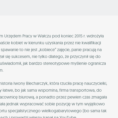
ym Urzędem Pracy w Wałczu pod koniec 2015 r. wdrożyła
cie kobiet w kierunku uzyskania przez nie kwalifikacji
wanie to nie jest „kobiece” zajęcie, panie pracują na
ł się sukcesem, nie tylko dlatego, że przyczynił się do
 uświadomił, jak bardzo stereotypowe myślenie ogranicza
m.
oria Iwony Blecharczyk, która rzuciła pracę nauczycielki,
y łatwe, bo jak sama wspomina, firma transportowa, do
ako pracownicę biurową, a ponadto przez pewien czas zmagała
ołała jednak wypracować sobie pozycję w tym wyjątkowo
ortu specjalistycznego wielkogabarytowego (bo sama tak
wych i prowadzi własny kanał na YouTube.