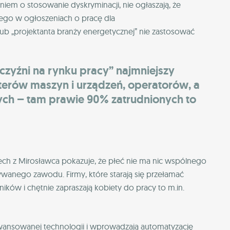
iem o stosowanie dyskryminacji, nie ogłaszają, że
czego w ogłoszeniach o pracę dla
lub „projektanta branży energetycznej” nie zastosować
czyźni na rynku pracy” najmniejszy
terów maszyn i urządzeń, operatorów, a
ch – tam prawie 90% zatrudnionych to
ech z Mirosławca pokazuje, że płeć nie ma nic wspólnego
anego zawodu. Firmy, które starają się przełamać
ków i chętnie zapraszają kobiety do pracy to m.in.
aawansowanej technologii i wprowadzają automatyzację