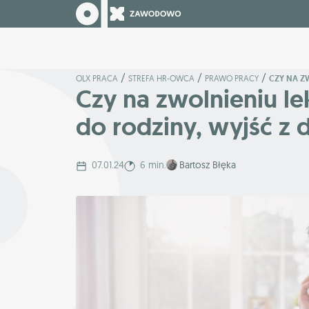
/
/
/
OLX PRACA
STREFA HR-OWCA
PRAWO PRACY
CZY NA Z
Czy na zwolnieniu l
do rodziny, wyjść z
07.01.24
6 min.
Bartosz Błęka