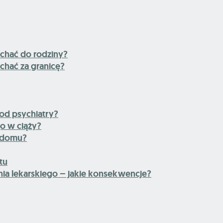
chać do rodziny?
chać za granicę?
 od psychiatry?
go w ciąży?
z domu?
tu
ia lekarskiego – jakie konsekwencje?