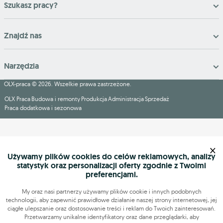
Szukasz pracy?
Znajdź nas
Narzędzia
OLX-praca © 2026. Wszelkie prawa zastrzeżone.
OLX Praca
Budowa i remonty
Produkcja
Administracja
Sprzedaż
Praca dodatkowa i sezonowa
×
Używamy plików cookies do celów reklamowych, analizy
statystyk oraz personalizacji oferty zgodnie z Twoimi
preferencjami.
My oraz nasi partnerzy używamy plików cookie i innych podobnych
technologii, aby zapewnić prawidłowe działanie naszej strony internetowej, jej
ciągłe ulepszanie oraz dostosowanie treści i reklam do Twoich zainteresowań.
Przetwarzamy unikalne identyfikatory oraz dane przeglądarki, aby