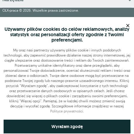
OLX-praca © 2026. Wszelkie prawa zastrzeżone.
OLX Praca
Budowa i remonty
Produkcja
Administracja
Sprzedaż
×
Praca dodatkowa i sezonowa
Używamy plików cookies do celów reklamowych, analizy
statystyk oraz personalizacji oferty zgodnie z Twoimi
preferencjami.
My oraz nasi partnerzy używamy plików cookie i innych podobnych
technologii, aby zapewnić prawidłowe działanie naszej strony internetowej, jej
ciągłe ulepszanie oraz dostosowanie treści i reklam do Twoich zainteresowań.
Przetwarzamy unikalne identyfikatory oraz dane przeglądarki, aby
personalizować Twoje doświadczenie, oceniać skuteczność reklam i treści oraz
zbierać dane o odbiorcach. Twoje dane osobowe mogą być przetwarzane na
podstawie Twojej zgody lub naszego prawnie uzasadnionego interesu. Kliknij
przycisk "Wyrażam zgodę", aby zaakceptować korzystanie z tych technologii
oraz przetwarzanie danych osobowych w opisanych celach. Jeśli chcesz
dowiedzieć się więcej o plikach cookie i zarządzaniu swoimi preferencjami,
kliknij "Więcej opcji". Pamiętaj, że w każdej chwili możesz zmienić swoją
decyzję i wycofać zgodę. Szczegółowe informacje znajdziesz w naszej
Polityce prywatności
.
Niezbędne do funkcjonowania strony
Wyrażam zgodę