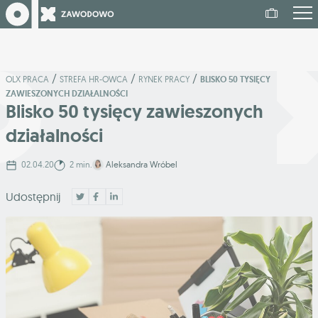
/
/
/
OLX PRACA
STREFA HR-OWCA
RYNEK PRACY
BLISKO 50 TYSIĘCY
ZAWIESZONYCH DZIAŁALNOŚCI
Blisko 50 tysięcy zawieszonych
działalności
02.04.20
2 min.
Aleksandra Wróbel
Udostępnij