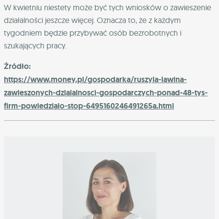
W kwietniu niestety może być tych wniosków o zawieszenie
działalności jeszcze więcej. Oznacza to, że z każdym
tygodniem będzie przybywać osób bezrobotnych i
szukających pracy.
Źródło:
https://www.money.pl/gospodarka/ruszyla-lawina-
zawieszonych-dzialalnosci-gospodarczych-ponad-48-tys-
firm-powiedzialo-stop-6495160246491265a.html