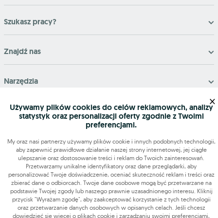
Szukasz pracy?
Znajdź nas
Narzędzia
×
OLX-praca © 2026. Wszelkie prawa zastrzeżone.
Używamy plików cookies do celów reklamowych, analizy
OLX Praca
Budowa i remonty
Produkcja
Administracja
Sprzedaż
statystyk oraz personalizacji oferty zgodnie z Twoimi
Praca dodatkowa i sezonowa
preferencjami.
My oraz nasi partnerzy używamy plików cookie i innych podobnych technologii,
aby zapewnić prawidłowe działanie naszej strony internetowej, jej ciągłe
ulepszanie oraz dostosowanie treści i reklam do Twoich zainteresowań.
Przetwarzamy unikalne identyfikatory oraz dane przeglądarki, aby
personalizować Twoje doświadczenie, oceniać skuteczność reklam i treści oraz
zbierać dane o odbiorcach. Twoje dane osobowe mogą być przetwarzane na
podstawie Twojej zgody lub naszego prawnie uzasadnionego interesu. Kliknij
przycisk "Wyrażam zgodę", aby zaakceptować korzystanie z tych technologii
oraz przetwarzanie danych osobowych w opisanych celach. Jeśli chcesz
dowiedzieć się więcej o plikach cookie i zarządzaniu swoimi preferencjami,