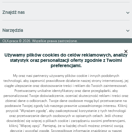
Znajdź nas
Narzędzia
OLX-praca © 2026. Wszelkie prawa zastrzeżone.
×
OLX Praca
Budowa i remonty
Produkcja
Administracja
Sprzedaż
Używamy plików cookies do celów reklamowych, analizy
Praca dodatkowa i sezonowa
statystyk oraz personalizacji oferty zgodnie z Twoimi
preferencjami.
My oraz nasi partnerzy używamy plików cookie i innych podobnych
technologii, aby zapewnić prawidłowe działanie naszej strony internetowej, jej
ciągłe ulepszanie oraz dostosowanie treści i reklam do Twoich zainteresowań.
Przetwarzamy unikalne identyfikatory oraz dane przeglądarki, aby
personalizować Twoje doświadczenie, oceniać skuteczność reklam i treści oraz
zbierać dane o odbiorcach. Twoje dane osobowe mogą być przetwarzane na
podstawie Twojej zgody lub naszego prawnie uzasadnionego interesu. Kliknij
przycisk "Wyrażam zgodę", aby zaakceptować korzystanie z tych technologii
oraz przetwarzanie danych osobowych w opisanych celach. Jeśli chcesz
dowiedzieć się więcej o plikach cookie i zarządzaniu swoimi preferencjami,
kliknij "Więcej opcji". Pamiętaj, że w każdej chwili możesz zmienić swoją
decyzję i wycofać zgodę. Szczegółowe informacje znajdziesz w naszej