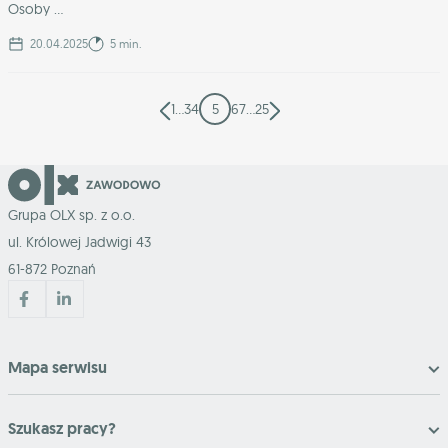
Osoby ...
20.04.2025
5 min.
1
…
3
4
5
6
7
…
25
Grupa OLX sp. z o.o.
ul. Królowej Jadwigi 43
61-872 Poznań
Mapa serwisu
Szukasz pracy?