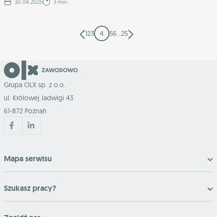
30.04.2025
3 min.
1
2
3
4
5
6
…
25
Grupa OLX sp. z o.o.
ul. Królowej Jadwigi 43
61-872 Poznań
Mapa serwisu
Szukasz pracy?