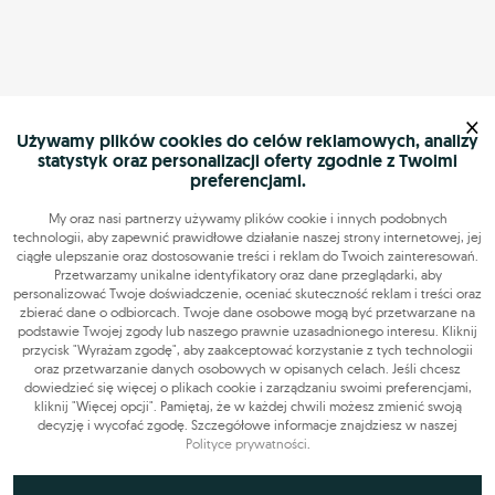
×
Używamy plików cookies do celów reklamowych, analizy
statystyk oraz personalizacji oferty zgodnie z Twoimi
preferencjami.
My oraz nasi partnerzy używamy plików cookie i innych podobnych
technologii, aby zapewnić prawidłowe działanie naszej strony internetowej, jej
ciągłe ulepszanie oraz dostosowanie treści i reklam do Twoich zainteresowań.
Przetwarzamy unikalne identyfikatory oraz dane przeglądarki, aby
personalizować Twoje doświadczenie, oceniać skuteczność reklam i treści oraz
zbierać dane o odbiorcach. Twoje dane osobowe mogą być przetwarzane na
podstawie Twojej zgody lub naszego prawnie uzasadnionego interesu. Kliknij
przycisk "Wyrażam zgodę", aby zaakceptować korzystanie z tych technologii
oraz przetwarzanie danych osobowych w opisanych celach. Jeśli chcesz
dowiedzieć się więcej o plikach cookie i zarządzaniu swoimi preferencjami,
kliknij "Więcej opcji". Pamiętaj, że w każdej chwili możesz zmienić swoją
decyzję i wycofać zgodę. Szczegółowe informacje znajdziesz w naszej
Polityce prywatności
.
Niezbędne do funkcjonowania strony