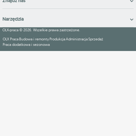
Znajdź nas
Narzędzia
OLX-praca © 2026. Wszelkie prawa zastrzeżone.
OLX Praca
Budowa i remonty
Produkcja
Administracja
Sprzedaż
Praca dodatkowa i sezonowa