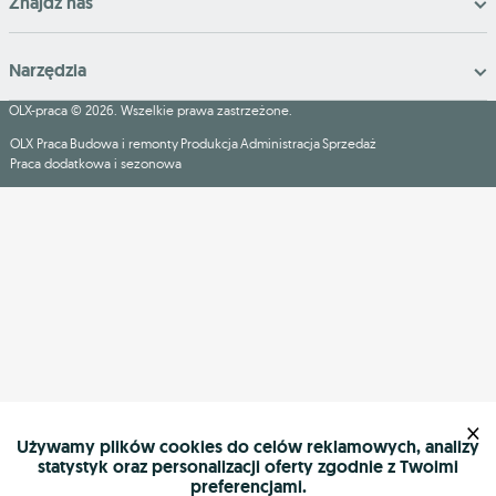
Znajdź nas
Narzędzia
OLX-praca © 2026. Wszelkie prawa zastrzeżone.
OLX Praca
Budowa i remonty
Produkcja
Administracja
Sprzedaż
Praca dodatkowa i sezonowa
×
Używamy plików cookies do celów reklamowych, analizy
statystyk oraz personalizacji oferty zgodnie z Twoimi
preferencjami.