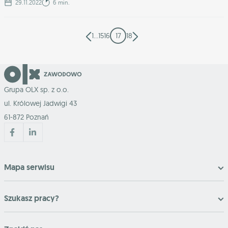
29.11.2022
6 min.
1
…
15
16
17
18
Grupa OLX sp. z o.o.
ul. Królowej Jadwigi 43
61-872 Poznań
Mapa serwisu
Szukasz pracy?