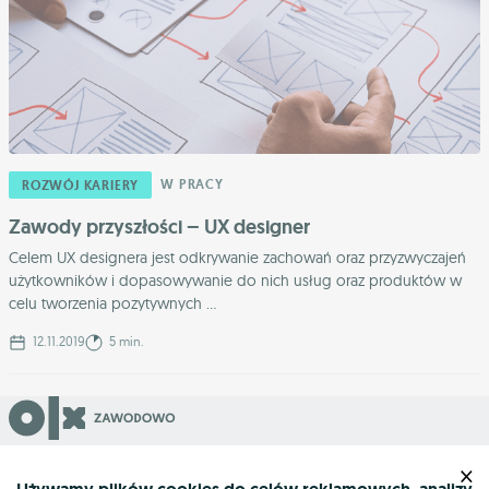
W PRACY
ROZWÓJ KARIERY
Zawody przyszłości – UX designer
Celem UX designera jest odkrywanie zachowań oraz przyzwyczajeń
użytkowników i dopasowywanie do nich usług oraz produktów w
celu tworzenia pozytywnych ...
12.11.2019
5 min.
Grupa OLX sp. z o.o.
×
ul. Królowej Jadwigi 43