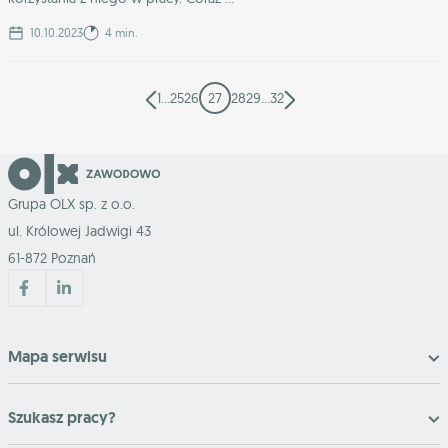
10.10.2023
4 min.
1
…
25
26
27
28
29
…
32
Grupa OLX sp. z o.o.
ul. Królowej Jadwigi 43
61-872 Poznań
Mapa serwisu
Szukasz pracy?