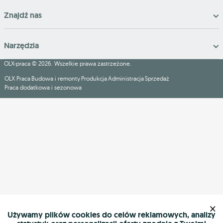
Znajdź nas
Narzędzia
OLX-praca © 2026. Wszelkie prawa zastrzeżone.
OLX Praca
Budowa i remonty
Produkcja
Administracja
Sprzedaż
Praca dodatkowa i sezonowa
×
Używamy plików cookies do celów reklamowych, analizy