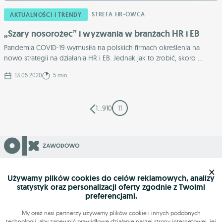
STREFA HR-OWCA
AKTUALNOŚCI I TRENDY
„Szary nosorożec” i wyzwania w branżach HR i EB
Pandemia COVID-19 wymusiła na polskich firmach określenia na
nowo strategii na działania HR i EB. Jednak jak to zrobić, skoro ...
13.05.2020
5 min.
1
…
9
10
11
Grupa OLX sp. z o.o.
×
ul. Królowej Jadwigi 43
Używamy plików cookies do celów reklamowych, analizy
statystyk oraz personalizacji oferty zgodnie z Twoimi
61-872 Poznań
preferencjami.
My oraz nasi partnerzy używamy plików cookie i innych podobnych
technologii, aby zapewnić prawidłowe działanie naszej strony internetowej, jej