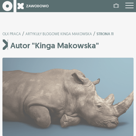
/
/
OLX PRACA
ARTYKUŁY BLOGOWE KINGA MAKOWSKA
STRONA 11
Autor "Kinga Makowska"