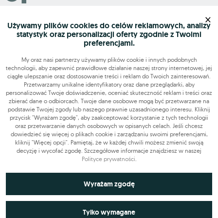
Grupa OLX sp. z o.o.
×
ul. Królowej Jadwigi 43
Używamy plików cookies do celów reklamowych, analizy
statystyk oraz personalizacji oferty zgodnie z Twoimi
61-872 Poznań
preferencjami.
My oraz nasi partnerzy używamy plików cookie i innych podobnych
technologii, aby zapewnić prawidłowe działanie naszej strony internetowej, jej
ciągłe ulepszanie oraz dostosowanie treści i reklam do Twoich zainteresowań.
Mapa serwisu
Przetwarzamy unikalne identyfikatory oraz dane przeglądarki, aby
personalizować Twoje doświadczenie, oceniać skuteczność reklam i treści oraz
zbierać dane o odbiorcach. Twoje dane osobowe mogą być przetwarzane na
podstawie Twojej zgody lub naszego prawnie uzasadnionego interesu. Kliknij
Szukasz pracy?
przycisk "Wyrażam zgodę", aby zaakceptować korzystanie z tych technologii
oraz przetwarzanie danych osobowych w opisanych celach. Jeśli chcesz
dowiedzieć się więcej o plikach cookie i zarządzaniu swoimi preferencjami,
Znajdź nas
kliknij "Więcej opcji". Pamiętaj, że w każdej chwili możesz zmienić swoją
decyzję i wycofać zgodę. Szczegółowe informacje znajdziesz w naszej
Polityce prywatności
.
Narzędzia
Niezbędne do funkcjonowania strony
Wyrażam zgodę
OLX-praca © 2026. Wszelkie prawa zastrzeżone.
Technicznie niezbędne pliki cookie odgrywają kluczową rolę w
OLX Praca
Budowa i remonty
Produkcja
Administracja
Sprzedaż
Wykorzystywane do analiz statystycznych i
zapewnieniu prawidłowego działania strony internetowej. Obejmują
Tylko wymagane
Praca dodatkowa i sezonowa
pomiarów
one identyfikatory sesji, które pozwalają na rozpoznanie użytkownika